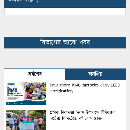
মতামত লিখুন :
বিভাগের আরো খবর
সর্বশেষ
জনপ্রিয়
Four more RMG factories earn LEED
certification
শ্রমিক নিরাপত্তা দিবস উপলক্ষে ট্রপিক্যাল
নিটেক্স লিমিটেডে বর্ণাঢ্য আয়োজন