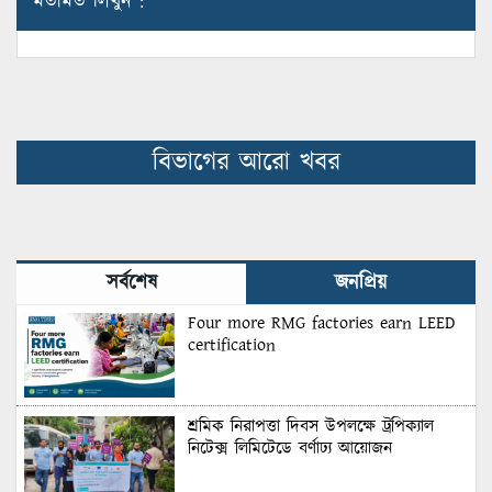
মতামত লিখুন :
বিভাগের আরো খবর
সর্বশেষ
জনপ্রিয়
Four more RMG factories earn LEED
certification
শ্রমিক নিরাপত্তা দিবস উপলক্ষে ট্রপিক্যাল
নিটেক্স লিমিটেডে বর্ণাঢ্য আয়োজন