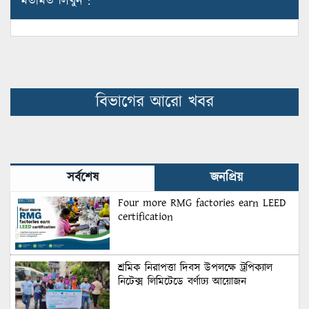
মতামত লিখুন :
বিভাগের আরো খবর
সর্বশেষ
জনপ্রিয়
Four more RMG factories earn LEED
certification
শ্রমিক নিরাপত্তা দিবস উপলক্ষে ট্রপিক্যাল
নিটেক্স লিমিটেডে বর্ণাঢ্য আয়োজন