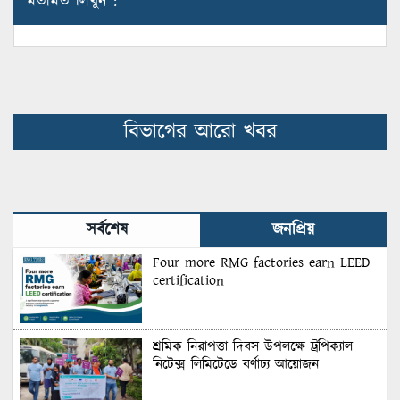
মতামত লিখুন :
বিভাগের আরো খবর
সর্বশেষ
জনপ্রিয়
Four more RMG factories earn LEED
certification
শ্রমিক নিরাপত্তা দিবস উপলক্ষে ট্রপিক্যাল
নিটেক্স লিমিটেডে বর্ণাঢ্য আয়োজন