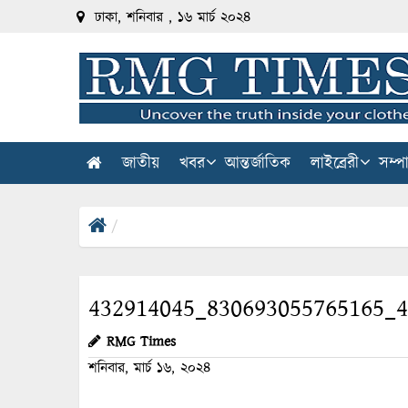
ঢাকা, শনিবার , ১৬ মার্চ ২০২৪
জাতীয়
খবর
আন্তর্জাতিক
লাইব্রেরী
সম্প
432914045_830693055765165_
RMG Times
শনিবার, মার্চ ১৬, ২০২৪