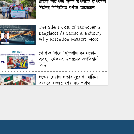
শ্রমিক নিরাপত্তা দিবস উপলক্ষে ট্রপিক্যাল
নিটেক্স লিমিটেডে বর্ণাঢ্য আয়োজন
The Silent Cost of Turnover in
Bangladesh’s Garment Industry:
Why Retention Matters More
Than Recruitment
পোশাক শিল্পে স্থিতিশীল কর্মসংস্থান
ব্যবস্থা: টেকসই উন্নয়নের অপরিহার্য
ভিত্তি
শুল্কের দেয়াল ভাঙার সুযোগ: মার্কিন
বাজারে বাংলাদেশের বড় পরীক্ষা
Honoring Excellence: Texstream
Fashion Ltd. Rewards Best
Workers–2026
Control Union Bangladesh Hosts