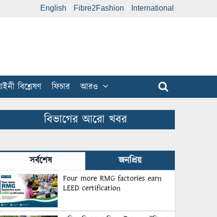
English
Fibre2Fashion
International
ইনী বিশ্লেষণ
ফিচার
আরও
বিভাগের আরো খবর
সর্বশেষ
জনপ্রিয়
Four more RMG factories earn
LEED certification