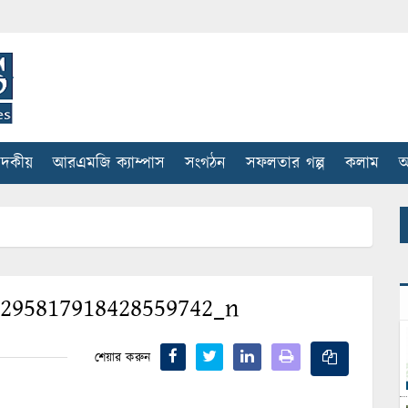
াদকীয়
আরএমজি ক্যাম্পাস
সংগঠন
সফলতার গল্প
কলাম
আ
4295817918428559742_n
শেয়ার করুন