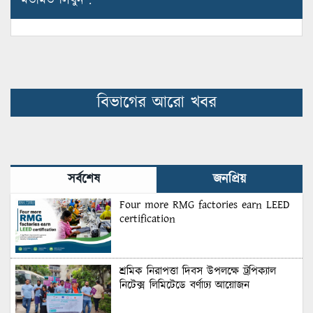
মতামত লিখুন :
বিভাগের আরো খবর
সর্বশেষ
জনপ্রিয়
Four more RMG factories earn LEED
certification
শ্রমিক নিরাপত্তা দিবস উপলক্ষে ট্রপিক্যাল
নিটেক্স লিমিটেডে বর্ণাঢ্য আয়োজন