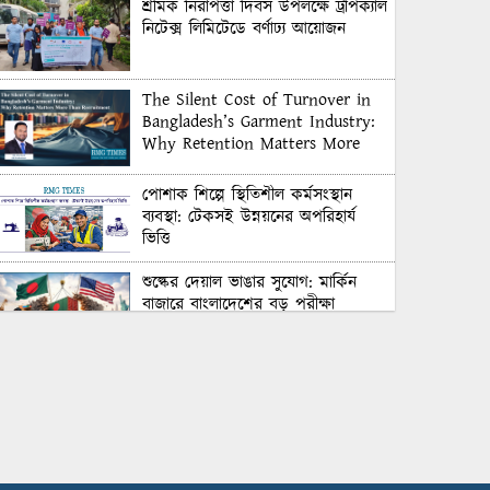
শ্রমিক নিরাপত্তা দিবস উপলক্ষে ট্রপিক্যাল
নিটেক্স লিমিটেডে বর্ণাঢ্য আয়োজন
The Silent Cost of Turnover in
Bangladesh’s Garment Industry:
Why Retention Matters More
Than Recruitment
পোশাক শিল্পে স্থিতিশীল কর্মসংস্থান
ব্যবস্থা: টেকসই উন্নয়নের অপরিহার্য
ভিত্তি
শুল্কের দেয়াল ভাঙার সুযোগ: মার্কিন
বাজারে বাংলাদেশের বড় পরীক্ষা
Honoring Excellence: Texstream
Fashion Ltd. Rewards Best
Workers–2026
Control Union Bangladesh Hosts