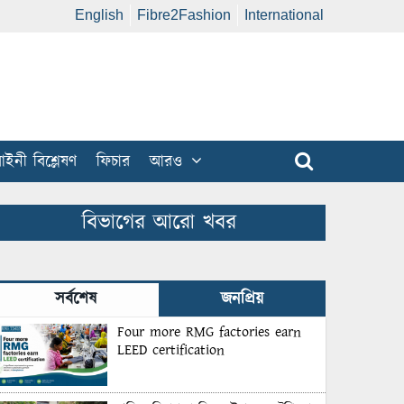
English
Fibre2Fashion
International
ইনী বিশ্লেষণ
ফিচার
আরও
বিভাগের আরো খবর
সর্বশেষ
জনপ্রিয়
Four more RMG factories earn
LEED certification