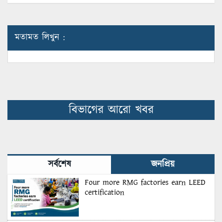
মতামত লিখুন :
বিভাগের আরো খবর
সর্বশেষ
জনপ্রিয়
Four more RMG factories earn LEED
certification