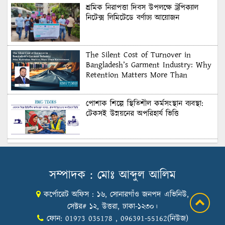
শ্রমিক নিরাপত্তা দিবস উপলক্ষে ট্রপিক্যাল
নিটেক্স লিমিটেডে বর্ণাঢ্য আয়োজন
The Silent Cost of Turnover in
Bangladesh’s Garment Industry: Why
Retention Matters More Than
Recruitment
পোশাক শিল্পে স্থিতিশীল কর্মসংস্থান ব্যবস্থা:
টেকসই উন্নয়নের অপরিহার্য ভিত্তি
শুল্কের দেয়াল ভাঙার সুযোগ: মার্কিন বাজারে
বাংলাদেশের বড় পরীক্ষা
সম্পাদক : মোঃ আব্দুল আলিম
কর্পোরেট অফিস : ১৬, সোনারগাঁও জনপদ এভিনিউ,
Honoring Excellence: Texstream
Fashion Ltd. Rewards Best Workers–
সেক্টর# ১২, উত্তরা, ঢাকা-১২৩০।
2026
ফোন: 01973 035178 , 096391-55162(নিউজ)