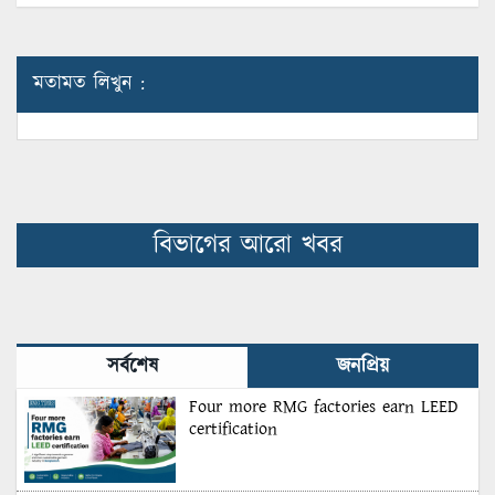
মতামত লিখুন :
বিভাগের আরো খবর
সর্বশেষ
জনপ্রিয়
Four more RMG factories earn LEED
certification