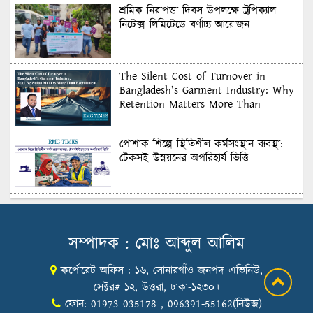
শ্রমিক নিরাপত্তা দিবস উপলক্ষে ট্রপিক্যাল
নিটেক্স লিমিটেডে বর্ণাঢ্য আয়োজন
The Silent Cost of Turnover in
Bangladesh’s Garment Industry: Why
Retention Matters More Than
Recruitment
পোশাক শিল্পে স্থিতিশীল কর্মসংস্থান ব্যবস্থা:
টেকসই উন্নয়নের অপরিহার্য ভিত্তি
শুল্কের দেয়াল ভাঙার সুযোগ: মার্কিন বাজারে
বাংলাদেশের বড় পরীক্ষা
সম্পাদক : মোঃ আব্দুল আলিম
কর্পোরেট অফিস : ১৬, সোনারগাঁও জনপদ এভিনিউ,
Honoring Excellence: Texstream
Fashion Ltd. Rewards Best Workers–
সেক্টর# ১২, উত্তরা, ঢাকা-১২৩০।
2026
ফোন: 01973 035178 , 096391-55162(নিউজ)