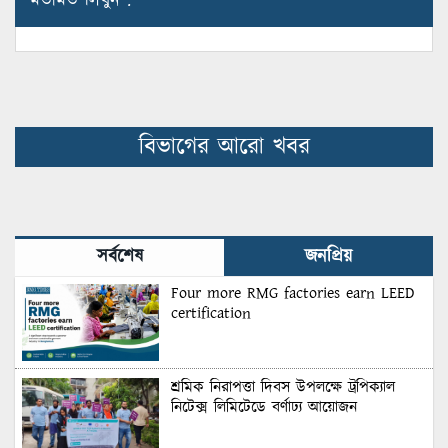
মতামত লিখুন :
বিভাগের আরো খবর
সর্বশেষ
জনপ্রিয়
Four more RMG factories earn LEED
certification
শ্রমিক নিরাপত্তা দিবস উপলক্ষে ট্রপিক্যাল
নিটেক্স লিমিটেডে বর্ণাঢ্য আয়োজন