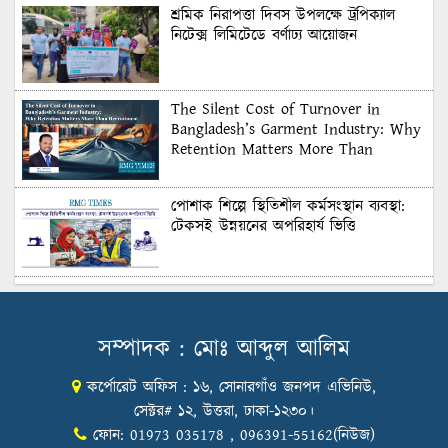
শ্রমিক নিরাপত্তা দিবস উপলক্ষে ট্রপিক্যাল
নিটেক্স লিমিটেডে বর্ণাঢ্য আয়োজন
The Silent Cost of Turnover in
Bangladesh’s Garment Industry: Why
Retention Matters More Than
Recruitment
পোশাক শিল্পে স্থিতিশীল কর্মসংস্থান ব্যবস্থা:
টেকসই উন্নয়নের অপরিহার্য ভিত্তি
শুল্কের দেয়াল ভাঙার সুযোগ: মার্কিন বাজারে
বাংলাদেশের বড় পরীক্ষা
সম্পাদক : মোঃ আব্দুল আলিম
কর্পোরেট অফিস : ১৬, সোনারগাঁও জনপদ এভিনিউ,
Honoring Excellence: Texstream
Fashion Ltd. Rewards Best Workers–
সেক্টর# ১২, উত্তরা, ঢাকা-১২৩০।
2026
ফোন: 01973 035178 , 096391-55162(নিউজ)