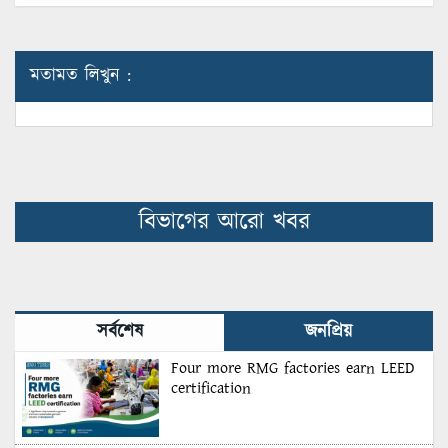
মতামত লিখুন :
বিভাগের আরো খবর
সর্বশেষ
জনপ্রিয়
Four more RMG factories earn LEED
certification