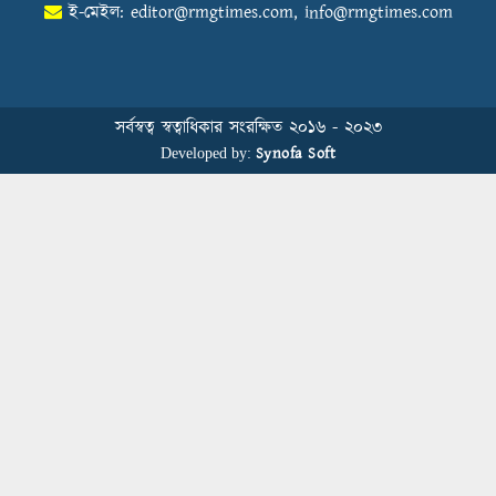
ই-মেইল:
editor@rmgtimes.com
,
info@rmgtimes.com
Control Union Bangladesh Hosts
Country’s First-Ever Carbon-Neutral
Sustainability Conference
সর্বস্বত্ব স্বত্বাধিকার সংরক্ষিত ২০১৬ - ২০২৩
Synofa Soft
Developed by:
বিডিআরএমজিপি এফএনএফ ফাউন্ডেশনের
৫ম প্রতিষ্ঠাদিবস উদযাপন
Human Resource Management in
Bangladesh’s Garment Industry: From
Administrative Duties to Strategic
Transformation
স্বাস্থ্য সচেতনতা বাড়াতে মাধবপুরে মহানগর
পাবলিক স্কুলে আরকে নিট ডাইং মিলসের
স্বাস্থ্যবিধি ও প্রাথমিক চিকিৎসা প্রশিক্ষণ