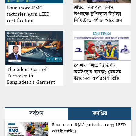
শ্রমিক নিরাপত্তা দিবস
Four more RMG
উপলক্ষে ট্রপিক্যাল নিটেক্স
factories earn LEED
লিমিটেডে বর্ণাঢ্য আয়োজন
certification
পোশাক শিল্পে স্থিতিশীল
The Silent Cost of
কর্মসংস্থান ব্যবস্থা: টেকসই
Turnover in
উন্নয়নের অপরিহার্য ভিত্তি
Bangladesh’s Garment
Industry: Why Retention
Matters More Than
Recruitment
সর্বশেষ
জনপ্রিয়
Four more RMG factories earn LEED
certification