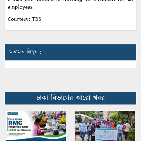
employees.
Courtesy:
TBS
মতামত লিখুন :
ঢাকা বিভাগের আরো খবর