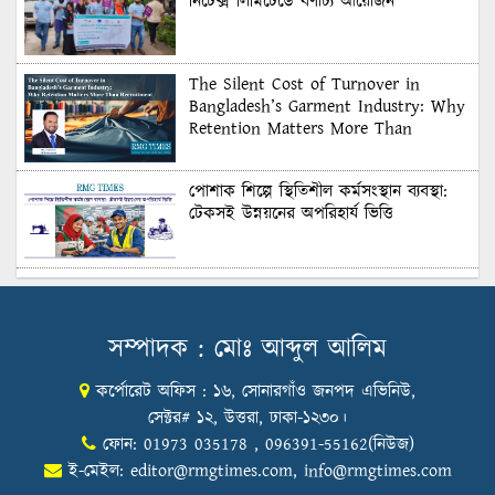
নিটেক্স লিমিটেডে বর্ণাঢ্য আয়োজন
The Silent Cost of Turnover in
Bangladesh’s Garment Industry: Why
Retention Matters More Than
Recruitment
পোশাক শিল্পে স্থিতিশীল কর্মসংস্থান ব্যবস্থা:
টেকসই উন্নয়নের অপরিহার্য ভিত্তি
শুল্কের দেয়াল ভাঙার সুযোগ: মার্কিন বাজারে
বাংলাদেশের বড় পরীক্ষা
সম্পাদক : মোঃ আব্দুল আলিম
কর্পোরেট অফিস : ১৬, সোনারগাঁও জনপদ এভিনিউ,
Honoring Excellence: Texstream
Fashion Ltd. Rewards Best Workers–
সেক্টর# ১২, উত্তরা, ঢাকা-১২৩০।
2026
ফোন: 01973 035178 , 096391-55162(নিউজ)
ই-মেইল:
editor@rmgtimes.com
,
info@rmgtimes.com