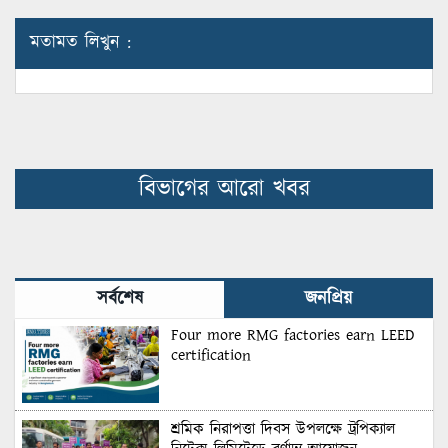
মতামত লিখুন :
বিভাগের আরো খবর
সর্বশেষ
জনপ্রিয়
Four more RMG factories earn LEED
certification
শ্রমিক নিরাপত্তা দিবস উপলক্ষে ট্রপিক্যাল