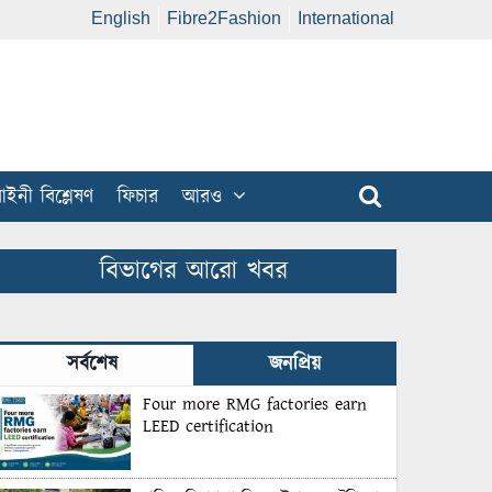
English
Fibre2Fashion
International
ইনী বিশ্লেষণ
ফিচার
আরও
বিভাগের আরো খবর
সর্বশেষ
জনপ্রিয়
Four more RMG factories earn
LEED certification