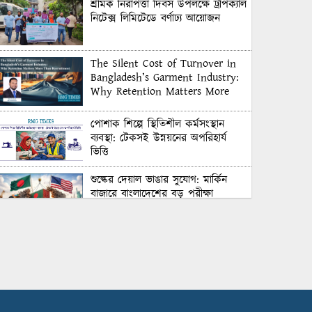
শ্রমিক নিরাপত্তা দিবস উপলক্ষে ট্রপিক্যাল
নিটেক্স লিমিটেডে বর্ণাঢ্য আয়োজন
The Silent Cost of Turnover in
Bangladesh’s Garment Industry:
Why Retention Matters More
Than Recruitment
পোশাক শিল্পে স্থিতিশীল কর্মসংস্থান
ব্যবস্থা: টেকসই উন্নয়নের অপরিহার্য
ভিত্তি
শুল্কের দেয়াল ভাঙার সুযোগ: মার্কিন
বাজারে বাংলাদেশের বড় পরীক্ষা
Honoring Excellence: Texstream
Fashion Ltd. Rewards Best
Workers–2026
Control Union Bangladesh Hosts