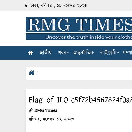
ঢাকা, রবিবার , ১৯ নভেম্বর ২০২৩
জাতীয়
খবর
আন্তর্জাতিক
লাইব্রেরী
সম্প
Flag_of_ILO-c5f72b4567824f0a
RMG Times
রবিবার, নভেম্বর ১৯, ২০২৩