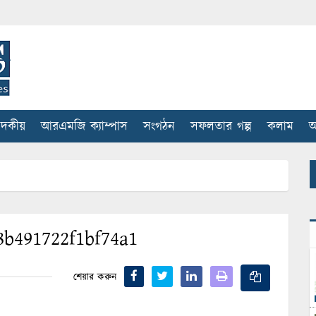
াদকীয়
আরএমজি ক্যাম্পাস
সংগঠন
সফলতার গল্প
কলাম
আ
8b491722f1bf74a1
শেয়ার করুন