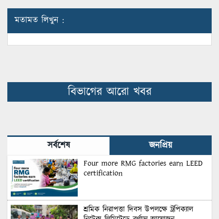
মতামত লিখুন :
বিভাগের আরো খবর
সর্বশেষ
জনপ্রিয়
Four more RMG factories earn LEED
certification
শ্রমিক নিরাপত্তা দিবস উপলক্ষে ট্রপিক্যাল