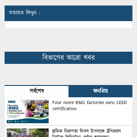
মতামত লিখুন :
বিভাগের আরো খবর
সর্বশেষ
জনপ্রিয়
Four more RMG factories earn LEED
certification
শ্রমিক নিরাপত্তা দিবস উপলক্ষে ট্রপিক্যাল