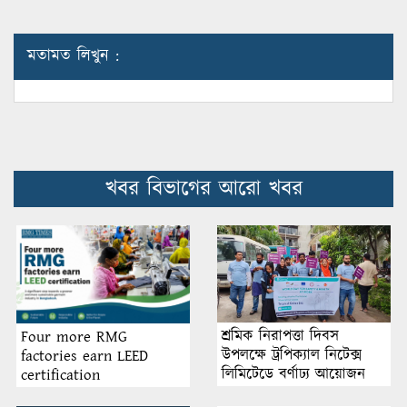
মতামত লিখুন :
খবর বিভাগের আরো খবর
শ্রমিক নিরাপত্তা দিবস
Four more RMG
উপলক্ষে ট্রপিক্যাল নিটেক্স
factories earn LEED
লিমিটেডে বর্ণাঢ্য আয়োজন
certification