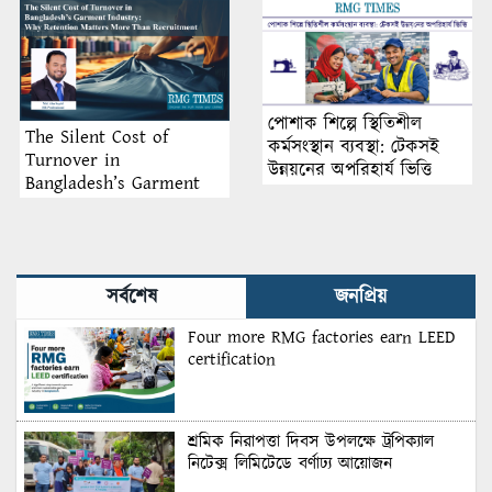
পোশাক শিল্পে স্থিতিশীল
The Silent Cost of
কর্মসংস্থান ব্যবস্থা: টেকসই
Turnover in
উন্নয়নের অপরিহার্য ভিত্তি
Bangladesh’s Garment
Industry: Why Retention
Matters More Than
Recruitment
সর্বশেষ
জনপ্রিয়
Four more RMG factories earn LEED
certification
শ্রমিক নিরাপত্তা দিবস উপলক্ষে ট্রপিক্যাল
নিটেক্স লিমিটেডে বর্ণাঢ্য আয়োজন