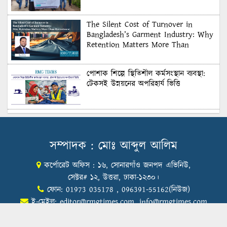
The Silent Cost of Turnover in
Bangladesh’s Garment Industry: Why
Retention Matters More Than
Recruitment
পোশাক শিল্পে স্থিতিশীল কর্মসংস্থান ব্যবস্থা:
টেকসই উন্নয়নের অপরিহার্য ভিত্তি
শুল্কের দেয়াল ভাঙার সুযোগ: মার্কিন বাজারে
বাংলাদেশের বড় পরীক্ষা
সম্পাদক : মোঃ আব্দুল আলিম
কর্পোরেট অফিস : ১৬, সোনারগাঁও জনপদ এভিনিউ,
Honoring Excellence: Texstream
Fashion Ltd. Rewards Best Workers–
সেক্টর# ১২, উত্তরা, ঢাকা-১২৩০।
2026
ফোন: 01973 035178 , 096391-55162(নিউজ)
ই-মেইল:
editor@rmgtimes.com
,
info@rmgtimes.com
Control Union Bangladesh Hosts