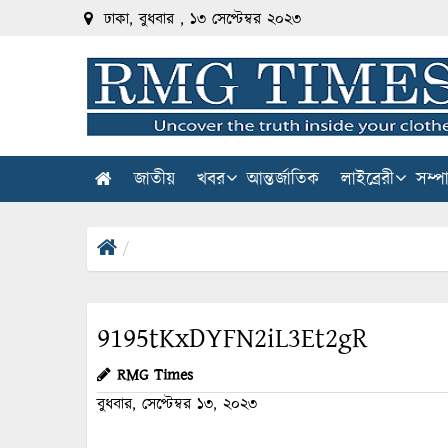
ঢাকা, বুধবার , ১৩ সেপ্টেম্বর ২০২৩
জাতীয়
খবর
আন্তর্জাতিক
লাইব্রেরী
সম্প
9195tKxDYFN2iL3Et2gR
RMG Times
বুধবার, সেপ্টেম্বর ১৩, ২০২৩