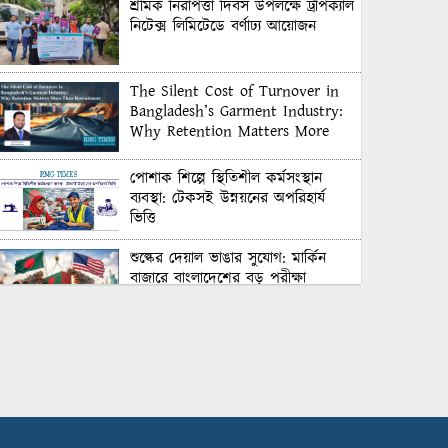
শ্রমিক নিরাপত্তা দিবস উপলক্ষে ট্রপিক্যাল
নিটেক্স লিমিটেডে বর্ণাঢ্য আয়োজন
The Silent Cost of Turnover in
Bangladesh’s Garment Industry:
Why Retention Matters More
Than Recruitment
পোশাক শিল্পে স্থিতিশীল কর্মসংস্থান
ব্যবস্থা: টেকসই উন্নয়নের অপরিহার্য
ভিত্তি
শুল্কের দেয়াল ভাঙার সুযোগ: মার্কিন
বাজারে বাংলাদেশের বড় পরীক্ষা
Honoring Excellence: Texstream
Fashion Ltd. Rewards Best
Workers–2026
Control Union Bangladesh Hosts