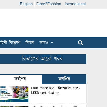
English
Fibre2Fashion
International
ইনী বিশ্লেষণ
ফিচার
আরও
বিভাগের আরো খবর
সর্বশেষ
জনপ্রিয়
Four more RMG factories earn
LEED certification