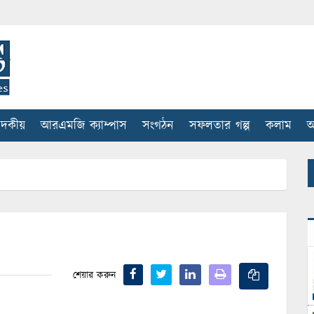
াদকীয়
আরএমজি ক্যাম্পাস
সংগঠন
সফলতার গল্প
কলাম
আ
শেয়ার করুন