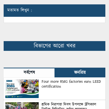
মতামত লিখুন :
বিভাগের আরো খবর
সর্বশেষ
জনপ্রিয়
Four more RMG factories earn LEED
certification
শ্রমিক নিরাপত্তা দিবস উপলক্ষে ট্রপিক্যাল