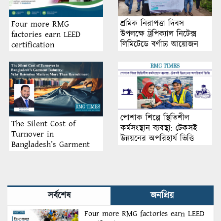
শ্রমিক নিরাপত্তা দিবস
Four more RMG
উপলক্ষে ট্রপিক্যাল নিটেক্স
factories earn LEED
লিমিটেডে বর্ণাঢ্য আয়োজন
certification
পোশাক শিল্পে স্থিতিশীল
The Silent Cost of
কর্মসংস্থান ব্যবস্থা: টেকসই
Turnover in
উন্নয়নের অপরিহার্য ভিত্তি
Bangladesh’s Garment
Industry: Why Retention
Matters More Than
Recruitment
সর্বশেষ
জনপ্রিয়
Four more RMG factories earn LEED