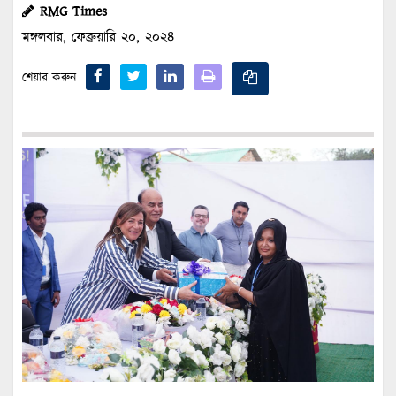
RMG Times
মঙ্গলবার, ফেব্রুয়ারি ২০, ২০২৪
শেয়ার করুন