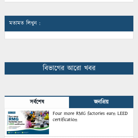
মতামত লিখুন :
বিভাগের আরো খবর
সর্বশেষ
জনপ্রিয়
Four more RMG factories earn LEED
certification