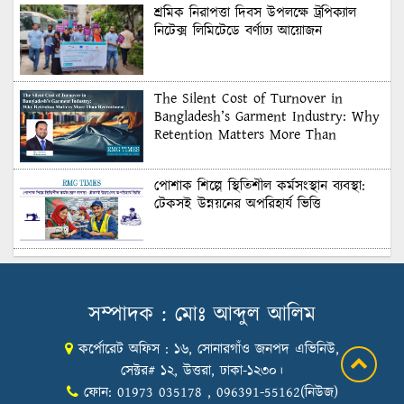
শ্রমিক নিরাপত্তা দিবস উপলক্ষে ট্রপিক্যাল
নিটেক্স লিমিটেডে বর্ণাঢ্য আয়োজন
The Silent Cost of Turnover in
Bangladesh’s Garment Industry: Why
Retention Matters More Than
Recruitment
পোশাক শিল্পে স্থিতিশীল কর্মসংস্থান ব্যবস্থা:
টেকসই উন্নয়নের অপরিহার্য ভিত্তি
শুল্কের দেয়াল ভাঙার সুযোগ: মার্কিন বাজারে
বাংলাদেশের বড় পরীক্ষা
সম্পাদক : মোঃ আব্দুল আলিম
কর্পোরেট অফিস : ১৬, সোনারগাঁও জনপদ এভিনিউ,
Honoring Excellence: Texstream
Fashion Ltd. Rewards Best Workers–
সেক্টর# ১২, উত্তরা, ঢাকা-১২৩০।
2026
ফোন: 01973 035178 , 096391-55162(নিউজ)