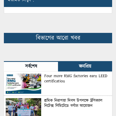
মতামত লিখুন :
বিভাগের আরো খবর
সর্বশেষ
জনপ্রিয়
Four more RMG factories earn LEED
certification
শ্রমিক নিরাপত্তা দিবস উপলক্ষে ট্রপিক্যাল
নিটেক্স লিমিটেডে বর্ণাঢ্য আয়োজন