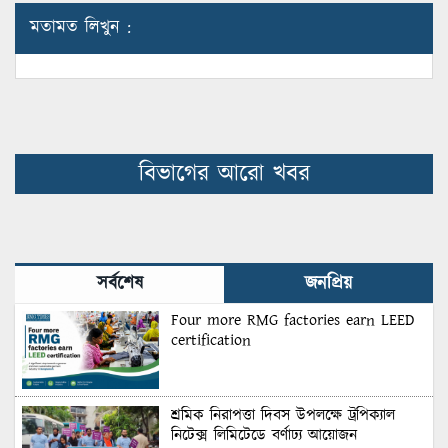
মতামত লিখুন :
বিভাগের আরো খবর
সর্বশেষ
জনপ্রিয়
Four more RMG factories earn LEED
certification
শ্রমিক নিরাপত্তা দিবস উপলক্ষে ট্রপিক্যাল
নিটেক্স লিমিটেডে বর্ণাঢ্য আয়োজন