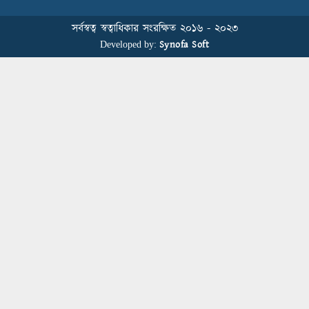
Sustainability Conference
সর্বস্বত্ব স্বত্বাধিকার সংরক্ষিত ২০১৬ - ২০২৩
Synofa Soft
Developed by:
বিডিআরএমজিপি এফএনএফ ফাউন্ডেশনের
৫ম প্রতিষ্ঠাদিবস উদযাপন
Human Resource Management in
Bangladesh’s Garment Industry: From
Administrative Duties to Strategic
Transformation
স্বাস্থ্য সচেতনতা বাড়াতে মাধবপুরে মহানগর
পাবলিক স্কুলে আরকে নিট ডাইং মিলসের
স্বাস্থ্যবিধি ও প্রাথমিক চিকিৎসা প্রশিক্ষণ
Fakir Fashion and Epyllion Represent
Bangladesh at UN SDG Forum 2025
in Bangkok, Thailand