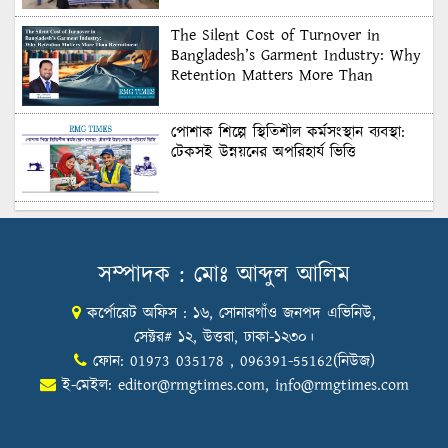
The Silent Cost of Turnover in
Bangladesh’s Garment Industry: Why
Retention Matters More Than
Recruitment
পোশাক শিল্পে স্থিতিশীল কর্মসংস্থান ব্যবস্থা:
টেকসই উন্নয়নের অপরিহার্য ভিত্তি
শুল্কের দেয়াল ভাঙার সুযোগ: মার্কিন বাজারে
বাংলাদেশের বড় পরীক্ষা
সম্পাদক : মোঃ আব্দুল আলিম
কর্পোরেট অফিস : ১৬, সোনারগাঁও জনপদ এভিনিউ,
Honoring Excellence: Texstream
Fashion Ltd. Rewards Best Workers–
সেক্টর# ১২, উত্তরা, ঢাকা-১২৩০।
2026
ফোন: 01973 035178 , 096391-55162(নিউজ)
ই-মেইল:
editor@rmgtimes.com
,
info@rmgtimes.com
Control Union Bangladesh Hosts
Country’s First-Ever Carbon-Neutral