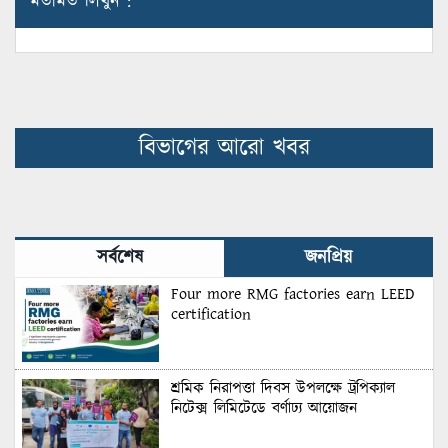
মতামত লিখুন :
বিভাগের আরো খবর
সর্বশেষ
জনপ্রিয়
Four more RMG factories earn LEED
certification
শ্রমিক নিরাপত্তা দিবস উপলক্ষে ট্রপিক্যাল
নিটেক্স লিমিটেডে বর্ণাঢ্য আয়োজন