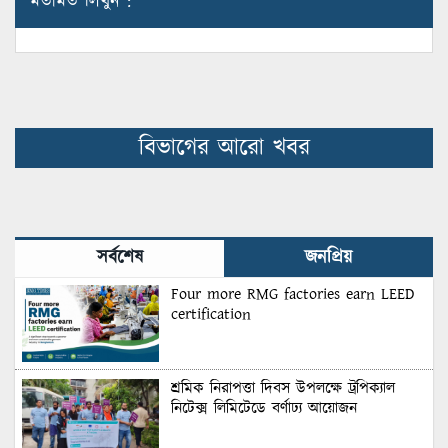
মতামত লিখুন :
বিভাগের আরো খবর
সর্বশেষ
জনপ্রিয়
Four more RMG factories earn LEED
certification
শ্রমিক নিরাপত্তা দিবস উপলক্ষে ট্রপিক্যাল
নিটেক্স লিমিটেডে বর্ণাঢ্য আয়োজন