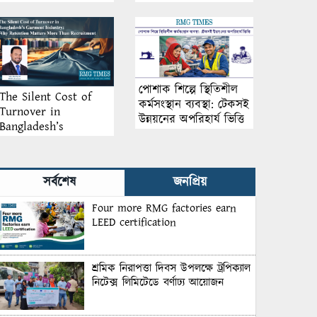
আয়োজন
পোশাক শিল্পে স্থিতিশীল
The Silent Cost of
কর্মসংস্থান ব্যবস্থা: টেকসই
Turnover in
উন্নয়নের অপরিহার্য ভিত্তি
Bangladesh’s
Garment Industry:
Why Retention
Matters More Than
সর্বশেষ
জনপ্রিয়
Recruitment
Four more RMG factories earn
LEED certification
শ্রমিক নিরাপত্তা দিবস উপলক্ষে ট্রপিক্যাল
নিটেক্স লিমিটেডে বর্ণাঢ্য আয়োজন