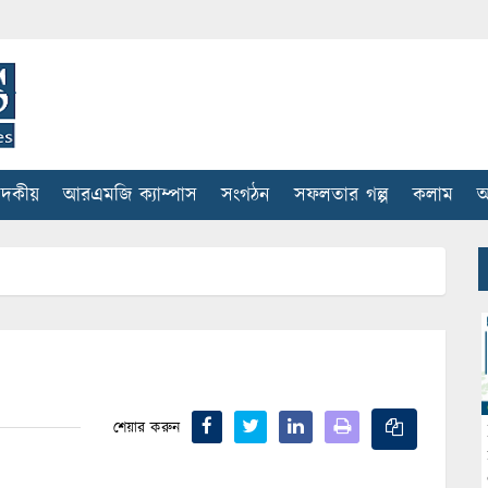
াদকীয়
আরএমজি ক্যাম্পাস
সংগঠন
সফলতার গল্প
কলাম
আ
শেয়ার করুন