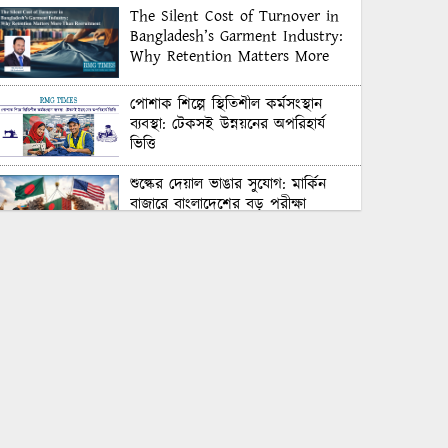
The Silent Cost of Turnover in
Bangladesh’s Garment Industry:
Why Retention Matters More
Than Recruitment
পোশাক শিল্পে স্থিতিশীল কর্মসংস্থান
ব্যবস্থা: টেকসই উন্নয়নের অপরিহার্য
ভিত্তি
শুল্কের দেয়াল ভাঙার সুযোগ: মার্কিন
বাজারে বাংলাদেশের বড় পরীক্ষা
Honoring Excellence: Texstream
Fashion Ltd. Rewards Best
Workers–2026
Control Union Bangladesh Hosts
Country’s First-Ever Carbon-
Neutral Sustainability Conference