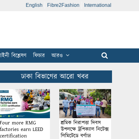
English
Fibre2Fashion
International
ইনী বিশ্লেষণ
ফিচার
আরও
ঢাকা বিভাগের আরো খবর
শ্রমিক নিরাপত্তা দিবস
Four more RMG
উপলক্ষে ট্রপিক্যাল নিটেক্স
factories earn LEED
লিমিটেডে বর্ণাঢ্য
certification