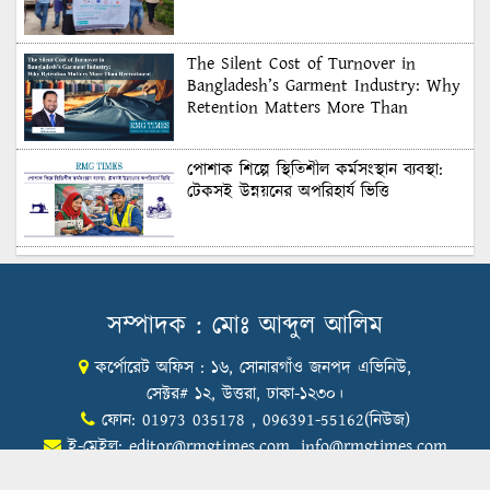
The Silent Cost of Turnover in
Bangladesh’s Garment Industry: Why
Retention Matters More Than
Recruitment
পোশাক শিল্পে স্থিতিশীল কর্মসংস্থান ব্যবস্থা:
টেকসই উন্নয়নের অপরিহার্য ভিত্তি
শুল্কের দেয়াল ভাঙার সুযোগ: মার্কিন বাজারে
বাংলাদেশের বড় পরীক্ষা
সম্পাদক : মোঃ আব্দুল আলিম
কর্পোরেট অফিস : ১৬, সোনারগাঁও জনপদ এভিনিউ,
Honoring Excellence: Texstream
Fashion Ltd. Rewards Best Workers–
সেক্টর# ১২, উত্তরা, ঢাকা-১২৩০।
2026
ফোন: 01973 035178 , 096391-55162(নিউজ)
ই-মেইল:
editor@rmgtimes.com
,
info@rmgtimes.com
Control Union Bangladesh Hosts