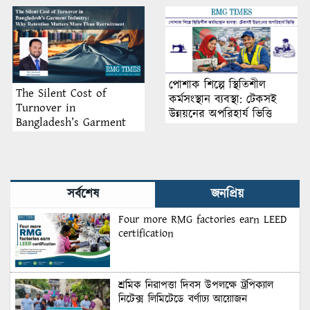
পোশাক শিল্পে স্থিতিশীল
The Silent Cost of
কর্মসংস্থান ব্যবস্থা: টেকসই
Turnover in
উন্নয়নের অপরিহার্য ভিত্তি
Bangladesh’s Garment
Industry: Why Retention
Matters More Than
Recruitment
সর্বশেষ
জনপ্রিয়
Four more RMG factories earn LEED
certification
শ্রমিক নিরাপত্তা দিবস উপলক্ষে ট্রপিক্যাল
নিটেক্স লিমিটেডে বর্ণাঢ্য আয়োজন