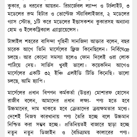
কুকার, ৪ ধরনের আয়রন- রিচার্জেবল ল্যাম্প ও টর্চলাইট, ৩
মডেলের রুম হিটার ও ভোল্টেজ স্ট্যাবিলাইজার, ২ মডেলের
গ্যাস স্টোভ, ১টি করে মডেলের ইন্ডাসকশন কুকারসহ অন্যান্য
হোম ও ইলেকট্রিক্যাল এ্যাপ্লায়েন্সেস।
টাঙ্গাইল শহরের বাসিন্দা গৃহিনী সানজিদা আক্তার বলেন, বছর
চারেক আগে তিনি মার্সেলের ফ্রিজ কিনেছিলেন। নির্বিঘেœ
চলছে। আর কোনো সমস্যা হলেও ফোন দিলেই ওরা লোক
পাঠিয়ে দেয়। সার্ভিস খুবই ভালো। কয়েকদিন আগেও
মার্সেলের একটি ৩২ ইঞ্চি এলইডি টিভি কিনেছি। ভালো
চলছে, আমি হ্যাপি।
মার্সেলের প্রধান বিপণন কর্মকর্তা (উত্তর) মোশারফ হোসেন
রাজীব বলেন, আমাদের প্রধান লক্ষ্য- পণ্য হতে হবে
উচ্চমানের, দাম থাকতে হবে ক্রেতাদের ক্রয়ক্ষমতার মধ্যে।
দেশেই নিজস্ব কারখানায় পণ্য তৈরি হচ্ছে বলে উচ্চমান
নিশ্চিত করা সম্ভব হচ্ছে। প্রতিনিয়তই বাজারে ছাড়া হচ্ছে
নতুন নতুন ডিজাইন ও বৈচিত্র্যময় কালারের পণ্য।