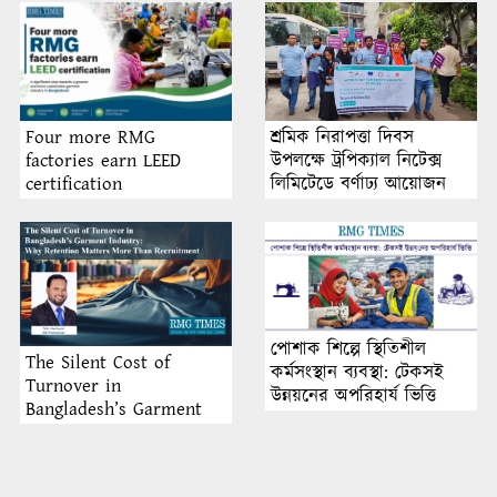
শ্রমিক নিরাপত্তা দিবস
Four more RMG
উপলক্ষে ট্রপিক্যাল নিটেক্স
factories earn LEED
লিমিটেডে বর্ণাঢ্য আয়োজন
certification
পোশাক শিল্পে স্থিতিশীল
The Silent Cost of
কর্মসংস্থান ব্যবস্থা: টেকসই
Turnover in
উন্নয়নের অপরিহার্য ভিত্তি
Bangladesh’s Garment
Industry: Why Retention
Matters More Than
Recruitment