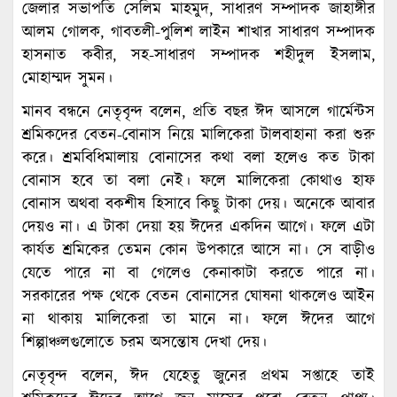
জেলার সভাপতি সেলিম মাহমুদ, সাধারণ সম্পাদক জাহাঙ্গীর
আলম গোলক, গাবতলী-পুলিশ লাইন শাখার সাধারণ সম্পাদক
হাসনাত কবীর, সহ-সাধারণ সম্পাদক শহীদুল ইসলাম,
মোহাম্মদ সুমন।
মানব বন্ধনে নেতৃবৃন্দ বলেন, প্রতি বছর ঈদ আসলে গার্মেন্টস
শ্রমিকদের বেতন-বোনাস নিয়ে মালিকেরা টালবাহানা করা শুরু
করে। শ্রমবিধিমালায় বোনাসের কথা বলা হলেও কত টাকা
বোনাস হবে তা বলা নেই। ফলে মালিকেরা কোথাও হাফ
বোনাস অথবা বকশীষ হিসাবে কিছু টাকা দেয়। অনেকে আবার
দেয়ও না। এ টাকা দেয়া হয় ঈদের একদিন আগে। ফলে এটা
কার্যত শ্রমিকের তেমন কোন উপকারে আসে না। সে বাড়ীও
যেতে পারে না বা গেলেও কেনাকাটা করতে পারে না।
সরকারের পক্ষ থেকে বেতন বোনাসের ঘোষনা থাকলেও আইন
না থাকায় মালিকেরা তা মানে না। ফলে ঈদের আগে
শিল্পাঞ্চলগুলোতে চরম অসন্তোষ দেখা দেয়।
নেতৃবৃন্দ বলেন, ঈদ যেহেতু জুনের প্রথম সপ্তাহে তাই