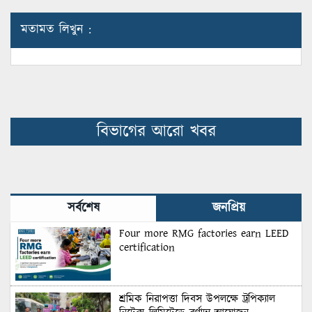
মতামত লিখুন :
বিভাগের আরো খবর
সর্বশেষ
জনপ্রিয়
Four more RMG factories earn LEED
certification
শ্রমিক নিরাপত্তা দিবস উপলক্ষে ট্রপিক্যাল