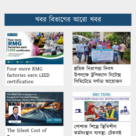
খবর বিভাগের আরো খবর
শ্রমিক নিরাপত্তা দিবস
Four more RMG
উপলক্ষে ট্রপিক্যাল নিটেক্স
factories earn LEED
লিমিটেডে বর্ণাঢ্য আয়োজন
certification
পোশাক শিল্পে স্থিতিশীল
The Silent Cost of
কর্মসংস্থান ব্যবস্থা: টেকসই