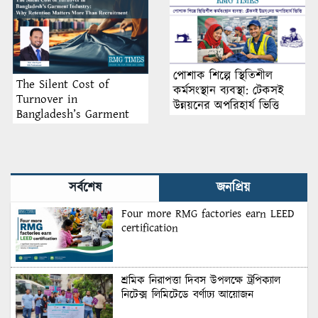
পোশাক শিল্পে স্থিতিশীল
The Silent Cost of
কর্মসংস্থান ব্যবস্থা: টেকসই
Turnover in
উন্নয়নের অপরিহার্য ভিত্তি
Bangladesh’s Garment
Industry: Why Retention
Matters More Than
Recruitment
সর্বশেষ
জনপ্রিয়
Four more RMG factories earn LEED
certification
শ্রমিক নিরাপত্তা দিবস উপলক্ষে ট্রপিক্যাল
নিটেক্স লিমিটেডে বর্ণাঢ্য আয়োজন