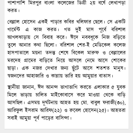
পাশাপাশি মিরপুর বাংলা কলেজের ডিগ্রী ২য় বর্ষে লেখাপড়া
করত।
বেল্লাল হোসেন একই পাড়ার কবির খলিফার ছেলে। সে একটি
গার্মেন্ট এ কাজ করত। গত দুই মাস পূর্বে বরিশাল
আগলঝাড়ায় সে বিবাহ করে। ঈদে নববধূকে নিজ বড়িতে
তুলে আনার কথা ছিলো। বরিশাল শের-ই মেডিকেল কলেজ
হাসপাতালে ময়না তদন্ত শেষে বিকেল মারুফ ও বেল্লালের
মরদেহ গ্রামের বাড়িতে নিয়ে আসলে নেমে আসে শোকের
ছাড়া। এক নজর দেখার জন্য ছুঁটে আসে শতশত মানুষ।
স্বজনদের আহাজারি ও কান্নায় ভারি হয় আমুয়ার বাতাস।
স্থানীয়া জানান, ঈদ আনন্দ ভাগাভাগি করতে এলাকার ৫ যুবক
মিলে ভাড়ায় চালিত মাইকোবাসে করে মাওয়া থেকে বাড়ি
আসছিল। এসময় দূর্ঘটনায় আহত হয় মো. বাবুল ফরাজী(৩০),
আরিফুল ইসরাম আরিফ(২২) ও রুবেল হোসেন(২৫)। আহতরা
সবাই আমুয়া পূর্ব পাড়ের বাসিন্দা।