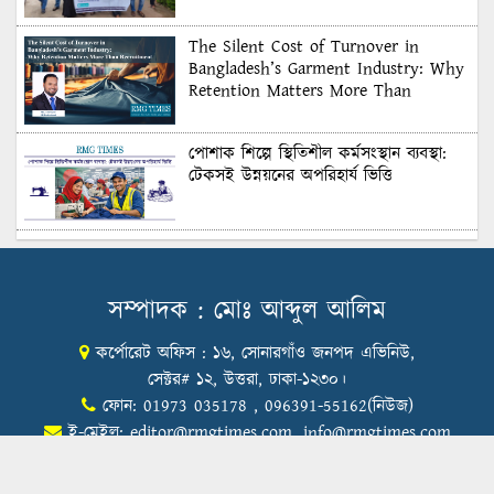
The Silent Cost of Turnover in
Bangladesh’s Garment Industry: Why
Retention Matters More Than
Recruitment
পোশাক শিল্পে স্থিতিশীল কর্মসংস্থান ব্যবস্থা:
টেকসই উন্নয়নের অপরিহার্য ভিত্তি
শুল্কের দেয়াল ভাঙার সুযোগ: মার্কিন বাজারে
বাংলাদেশের বড় পরীক্ষা
সম্পাদক : মোঃ আব্দুল আলিম
কর্পোরেট অফিস : ১৬, সোনারগাঁও জনপদ এভিনিউ,
Honoring Excellence: Texstream
Fashion Ltd. Rewards Best Workers–
সেক্টর# ১২, উত্তরা, ঢাকা-১২৩০।
2026
ফোন: 01973 035178 , 096391-55162(নিউজ)
ই-মেইল:
editor@rmgtimes.com
,
info@rmgtimes.com
Control Union Bangladesh Hosts