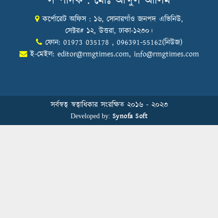
সম্পাদক : মোঃ আব্দুল আলিম
কর্পোরেট অফিস : ১৬, সোনারগাঁও জনপদ এভিনিউ,
Honoring Excellence: Texstream
Fashion Ltd. Rewards Best Workers–
সেক্টর# ১২, উত্তরা, ঢাকা-১২৩০।
2026
ফোন: 01973 035178 , 096391-55162(নিউজ)
ই-মেইল:
editor@rmgtimes.com
,
info@rmgtimes.com
Control Union Bangladesh Hosts
Country’s First-Ever Carbon-Neutral
Sustainability Conference
সর্বস্বত্ব স্বত্বাধিকার সংরক্ষিত ২০১৬ - ২০২৩
Synofa Soft
Developed by:
বিডিআরএমজিপি এফএনএফ ফাউন্ডেশনের
৫ম প্রতিষ্ঠাদিবস উদযাপন
Human Resource Management in
Bangladesh’s Garment Industry: From
Administrative Duties to Strategic
Transformation
স্বাস্থ্য সচেতনতা বাড়াতে মাধবপুরে মহানগর