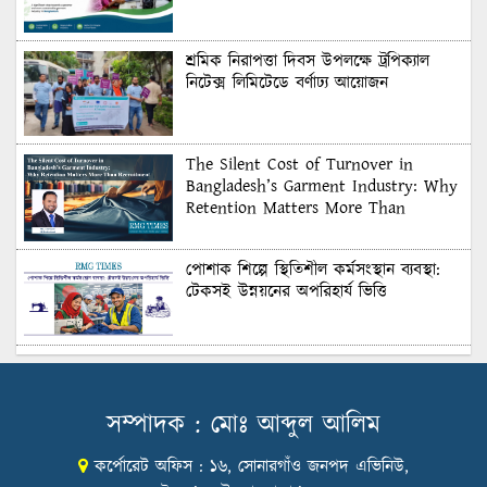
শ্রমিক নিরাপত্তা দিবস উপলক্ষে ট্রপিক্যাল
নিটেক্স লিমিটেডে বর্ণাঢ্য আয়োজন
The Silent Cost of Turnover in
Bangladesh’s Garment Industry: Why
Retention Matters More Than
Recruitment
পোশাক শিল্পে স্থিতিশীল কর্মসংস্থান ব্যবস্থা:
টেকসই উন্নয়নের অপরিহার্য ভিত্তি
শুল্কের দেয়াল ভাঙার সুযোগ: মার্কিন বাজারে
বাংলাদেশের বড় পরীক্ষা
সম্পাদক : মোঃ আব্দুল আলিম
কর্পোরেট অফিস : ১৬, সোনারগাঁও জনপদ এভিনিউ,
Honoring Excellence: Texstream