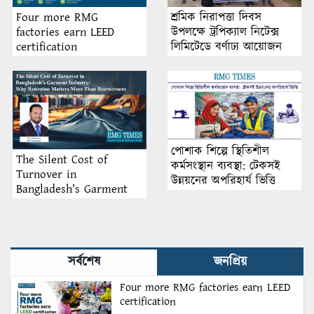
শ্রমিক নিরাপত্তা দিবস
Four more RMG
উপলক্ষে ট্রপিক্যাল নিটেক্স
factories earn LEED
লিমিটেডে বর্ণাঢ্য আয়োজন
certification
পোশাক শিল্পে স্থিতিশীল
The Silent Cost of
কর্মসংস্থান ব্যবস্থা: টেকসই
Turnover in
উন্নয়নের অপরিহার্য ভিত্তি
Bangladesh’s Garment
Industry: Why Retention
Matters More Than
Recruitment
সর্বশেষ
জনপ্রিয়
Four more RMG factories earn LEED
certification