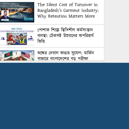
The Silent Cost of Turnover in
Bangladesh’s Garment Industry:
Why Retention Matters More
Than Recruitment
পোশাক শিল্পে স্থিতিশীল কর্মসংস্থান
ব্যবস্থা: টেকসই উন্নয়নের অপরিহার্য
ভিত্তি
শুল্কের দেয়াল ভাঙার সুযোগ: মার্কিন
বাজারে বাংলাদেশের বড় পরীক্ষা
Honoring Excellence: Texstream
Fashion Ltd. Rewards Best
Workers–2026
Control Union Bangladesh Hosts
Country’s First-Ever Carbon-
Neutral Sustainability Conference