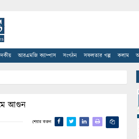
াদকীয়
আরএমজি ক্যাম্পাস
সংগঠন
সফলতার গল্প
কলাম
আ
ামে আগুন
শেয়ার করুন