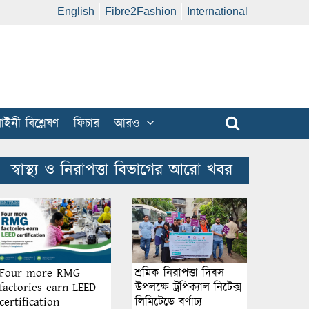
English
Fibre2Fashion
International
ইনী বিশ্লেষণ
ফিচার
আরও
স্বাস্থ্য ও নিরাপত্তা বিভাগের আরো খবর
শ্রমিক নিরাপত্তা দিবস
Four more RMG
উপলক্ষে ট্রপিক্যাল নিটেক্স
factories earn LEED
লিমিটেডে বর্ণাঢ্য
certification