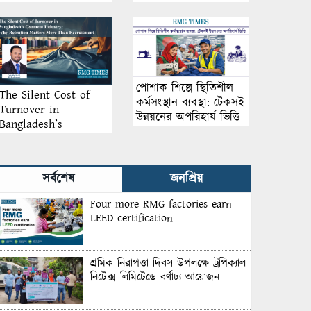
আয়োজন
পোশাক শিল্পে স্থিতিশীল
The Silent Cost of
কর্মসংস্থান ব্যবস্থা: টেকসই
Turnover in
উন্নয়নের অপরিহার্য ভিত্তি
Bangladesh’s
Garment Industry:
Why Retention
Matters More Than
সর্বশেষ
জনপ্রিয়
Recruitment
Four more RMG factories earn
LEED certification
শ্রমিক নিরাপত্তা দিবস উপলক্ষে ট্রপিক্যাল
নিটেক্স লিমিটেডে বর্ণাঢ্য আয়োজন