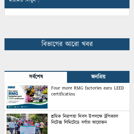
মতামত লিখুন :
বিভাগের আরো খবর
সর্বশেষ
জনপ্রিয়
Four more RMG factories earn LEED
certification
শ্রমিক নিরাপত্তা দিবস উপলক্ষে ট্রপিক্যাল
নিটেক্স লিমিটেডে বর্ণাঢ্য আয়োজন