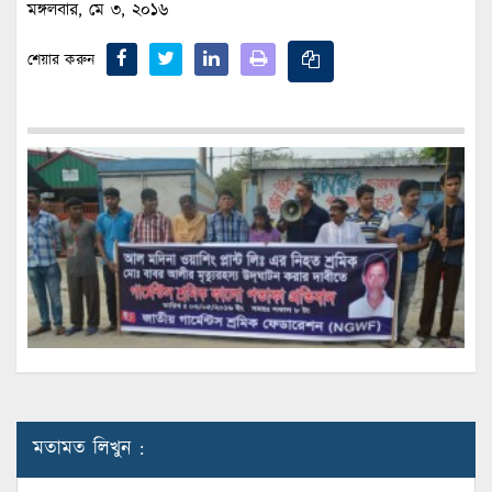
মঙ্গলবার, মে ৩, ২০১৬
শেয়ার করুন
মতামত লিখুন :