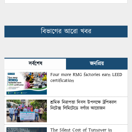
বিভাগের আরো খবর
সর্বশেষ
জনপ্রিয়
Four more RMG factories earn LEED
certification
শ্রমিক নিরাপত্তা দিবস উপলক্ষে ট্রপিক্যাল
নিটেক্স লিমিটেডে বর্ণাঢ্য আয়োজন
The Silent Cost of Turnover in