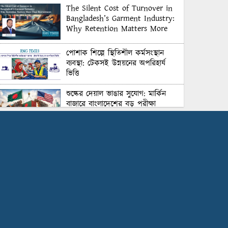
The Silent Cost of Turnover in
Bangladesh’s Garment Industry:
Why Retention Matters More
Than Recruitment
পোশাক শিল্পে স্থিতিশীল কর্মসংস্থান
ব্যবস্থা: টেকসই উন্নয়নের অপরিহার্য
ভিত্তি
শুল্কের দেয়াল ভাঙার সুযোগ: মার্কিন
বাজারে বাংলাদেশের বড় পরীক্ষা
Honoring Excellence: Texstream
Fashion Ltd. Rewards Best
Workers–2026
Control Union Bangladesh Hosts
Country’s First-Ever Carbon-
Neutral Sustainability Conference