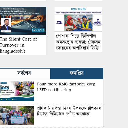
আয়োজন
পোশাক শিল্পে স্থিতিশীল
The Silent Cost of
কর্মসংস্থান ব্যবস্থা: টেকসই
Turnover in
উন্নয়নের অপরিহার্য ভিত্তি
Bangladesh’s
Garment Industry:
Why Retention
Matters More Than
সর্বশেষ
জনপ্রিয়
Recruitment
Four more RMG factories earn
LEED certification
শ্রমিক নিরাপত্তা দিবস উপলক্ষে ট্রপিক্যাল
নিটেক্স লিমিটেডে বর্ণাঢ্য আয়োজন