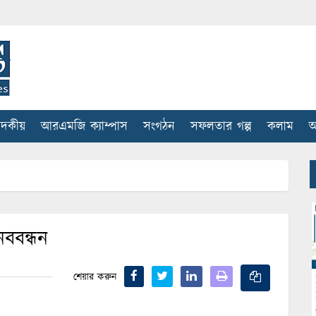
াদকীয়
আরএমজি ক্যাম্পাস
সংগঠন
সফলতার গল্প
কলাম
আ
নববন্ধন
শেয়ার করুন