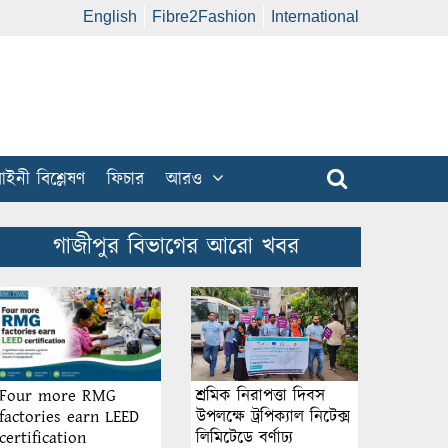
English
Fibre2Fashion
International
ইনী বিশ্লেষণ
ফিচার
আরও
গাজীপুর বিভাগের আরো খবর
শ্রমিক নিরাপত্তা দিবস
Four more RMG
উপলক্ষে ট্রপিক্যাল নিটেক্স
factories earn LEED
লিমিটেডে বর্ণাঢ্য
certification