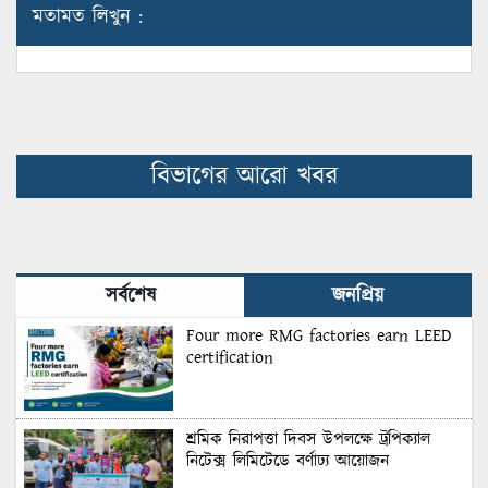
মতামত লিখুন :
বিভাগের আরো খবর
সর্বশেষ
জনপ্রিয়
Four more RMG factories earn LEED
certification
শ্রমিক নিরাপত্তা দিবস উপলক্ষে ট্রপিক্যাল
নিটেক্স লিমিটেডে বর্ণাঢ্য আয়োজন