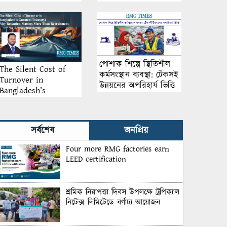
আয়োজন
পোশাক শিল্পে স্থিতিশীল
The Silent Cost of
কর্মসংস্থান ব্যবস্থা: টেকসই
Turnover in
উন্নয়নের অপরিহার্য ভিত্তি
Bangladesh’s
Garment Industry:
Why Retention
Matters More Than
সর্বশেষ
জনপ্রিয়
Recruitment
Four more RMG factories earn
LEED certification
শ্রমিক নিরাপত্তা দিবস উপলক্ষে ট্রপিক্যাল
নিটেক্স লিমিটেডে বর্ণাঢ্য আয়োজন