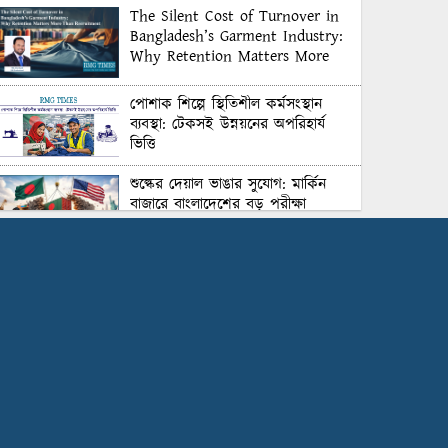
The Silent Cost of Turnover in
Bangladesh’s Garment Industry:
Why Retention Matters More
Than Recruitment
পোশাক শিল্পে স্থিতিশীল কর্মসংস্থান
ব্যবস্থা: টেকসই উন্নয়নের অপরিহার্য
ভিত্তি
শুল্কের দেয়াল ভাঙার সুযোগ: মার্কিন
বাজারে বাংলাদেশের বড় পরীক্ষা
Honoring Excellence: Texstream
Fashion Ltd. Rewards Best
Workers–2026
Control Union Bangladesh Hosts
Country’s First-Ever Carbon-
Neutral Sustainability Conference