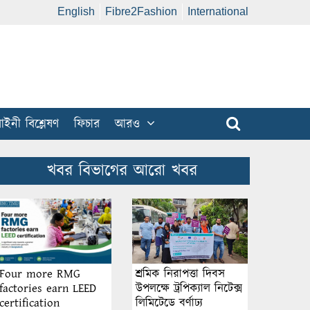
English
Fibre2Fashion
International
ইনী বিশ্লেষণ
ফিচার
আরও
খবর বিভাগের আরো খবর
শ্রমিক নিরাপত্তা দিবস
Four more RMG
উপলক্ষে ট্রপিক্যাল নিটেক্স
factories earn LEED
লিমিটেডে বর্ণাঢ্য
certification