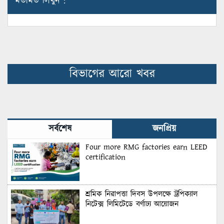
মতামত লিখুন :
বিভাগের আরো খবর
সর্বশেষ
জনপ্রিয়
Four more RMG factories earn LEED
certification
শ্রমিক নিরাপত্তা দিবস উপলক্ষে ট্রপিক্যাল
নিটেক্স লিমিটেডে বর্ণাঢ্য আয়োজন