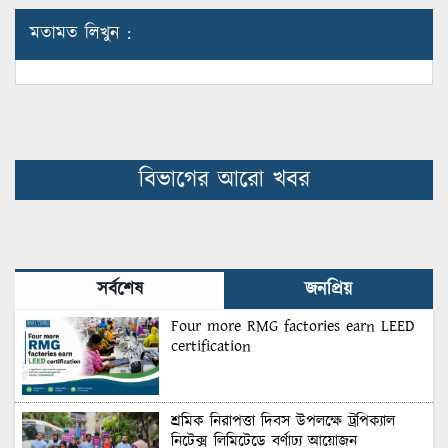
মতামত লিখুন :
বিভাগের আরো খবর
সর্বশেষ
জনপ্রিয়
Four more RMG factories earn LEED
certification
শ্রমিক নিরাপত্তা দিবস উপলক্ষে ট্রপিক্যাল
নিটেক্স লিমিটেডে বর্ণাঢ্য আয়োজন