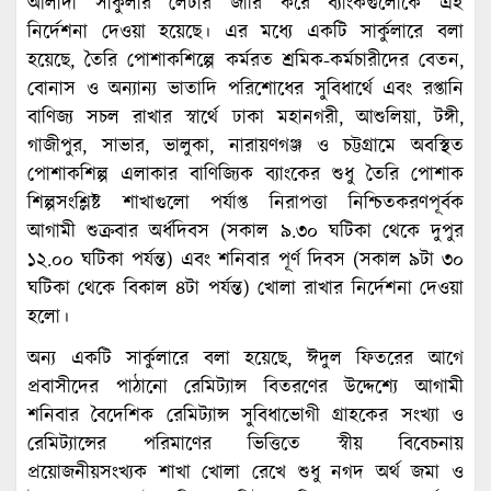
আলাদা সার্কুলার লেটার জারি করে ব্যাংকগুলোকে এই
নির্দেশনা দেওয়া হয়েছে। এর মধ্যে একটি সার্কুলারে বলা
হয়েছে, তৈরি পোশাকশিল্পে কর্মরত শ্রমিক-কর্মচারীদের বেতন,
বোনাস ও অন্যান্য ভাতাদি পরিশোধের সুবিধার্থে এবং রপ্তানি
বাণিজ্য সচল রাখার স্বার্থে ঢাকা মহানগরী, আশুলিয়া, টঙ্গী,
গাজীপুর, সাভার, ভালুকা, নারায়ণগঞ্জ ও চট্টগ্রামে অবস্থিত
পোশাকশিল্প এলাকার বাণিজ্যিক ব্যাংকের শুধু তৈরি পোশাক
শিল্পসংশ্লিষ্ট শাখাগুলো পর্যাপ্ত নিরাপত্তা নিশ্চিতকরণপূর্বক
আগামী শুক্রবার অর্ধদিবস (সকাল ৯.৩০ ঘটিকা থেকে দুপুর
১২.০০ ঘটিকা পর্যন্ত) এবং শনিবার পূর্ণ দিবস (সকাল ৯টা ৩০
ঘটিকা থেকে বিকাল ৪টা পর্যন্ত) খোলা রাখার নির্দেশনা দেওয়া
হলো।
অন্য একটি সার্কুলারে বলা হয়েছে, ঈদুল ফিতরের আগে
প্রবাসীদের পাঠানো রেমিট্যান্স বিতরণের উদ্দেশ্যে আগামী
শনিবার বৈদেশিক রেমিট্যান্স সুবিধাভোগী গ্রাহকের সংখ্যা ও
রেমিট্যান্সের পরিমাণের ভিত্তিতে স্বীয় বিবেচনায়
প্রয়োজনীয়সংখ্যক শাখা খোলা রেখে শুধু নগদ অর্থ জমা ও