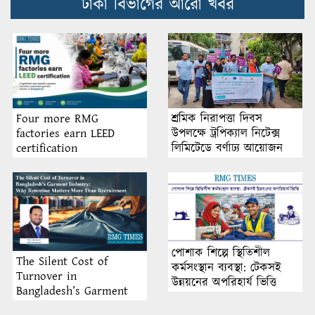
ঢাকা বিভাগের আরো খবর
শ্রমিক নিরাপত্তা দিবস
Four more RMG
উপলক্ষে ট্রপিক্যাল নিটেক্স
factories earn LEED
লিমিটেডে বর্ণাঢ্য আয়োজন
certification
পোশাক শিল্পে স্থিতিশীল
The Silent Cost of
কর্মসংস্থান ব্যবস্থা: টেকসই
Turnover in
উন্নয়নের অপরিহার্য ভিত্তি
Bangladesh’s Garment
Industry: Why Retention