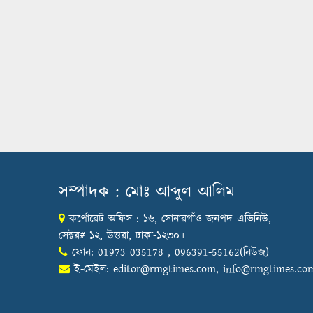
সম্পাদক : মোঃ আব্দুল আলিম
কর্পোরেট অফিস : ১৬, সোনারগাঁও জনপদ এভিনিউ,
সেক্টর# ১২, উত্তরা, ঢাকা-১২৩০।
ফোন: 01973 035178 , 096391-55162(নিউজ)
ই-মেইল:
editor@rmgtimes.com
,
info@rmgtimes.co