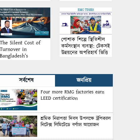
আয়োজন
পোশাক শিল্পে স্থিতিশীল
The Silent Cost of
কর্মসংস্থান ব্যবস্থা: টেকসই
Turnover in
উন্নয়নের অপরিহার্য ভিত্তি
Bangladesh’s
Garment Industry:
Why Retention
Matters More Than
সর্বশেষ
জনপ্রিয়
Recruitment
Four more RMG factories earn
LEED certification
শ্রমিক নিরাপত্তা দিবস উপলক্ষে ট্রপিক্যাল
নিটেক্স লিমিটেডে বর্ণাঢ্য আয়োজন