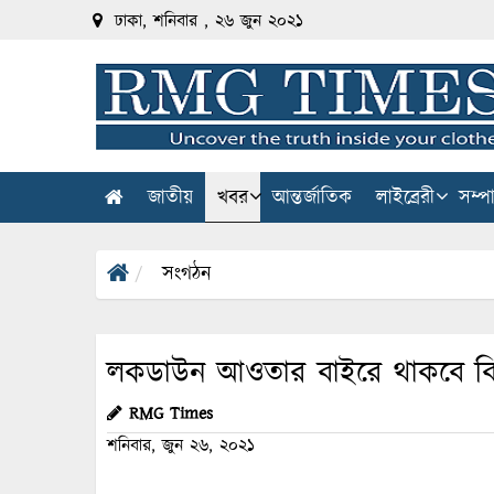
ঢাকা, শনিবার , ২৬ জুন ২০২১
জাতীয়
খবর
আন্তর্জাতিক
লাইব্রেরী
সম্প
সংগঠন
লকডাউন আওতার বাইরে থাকবে বিট
RMG Times
শনিবার, জুন ২৬, ২০২১