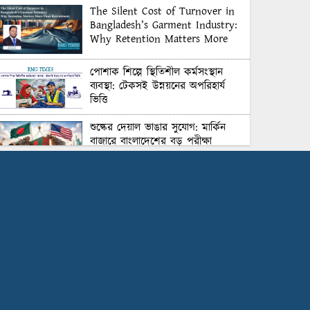
The Silent Cost of Turnover in
Bangladesh’s Garment Industry:
Why Retention Matters More
Than Recruitment
পোশাক শিল্পে স্থিতিশীল কর্মসংস্থান
ব্যবস্থা: টেকসই উন্নয়নের অপরিহার্য
ভিত্তি
শুল্কের দেয়াল ভাঙার সুযোগ: মার্কিন
বাজারে বাংলাদেশের বড় পরীক্ষা
Honoring Excellence: Texstream
Fashion Ltd. Rewards Best
Workers–2026
Control Union Bangladesh Hosts
Country’s First-Ever Carbon-
Neutral Sustainability Conference