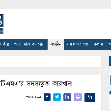
াদকীয়
আরএমজি ক্যাম্পাস
সংগঠন
সফলতার গল্প
কলাম
আ
িএমএ’র সদস্যভুক্ত কারখানা
শেয়ার করুন