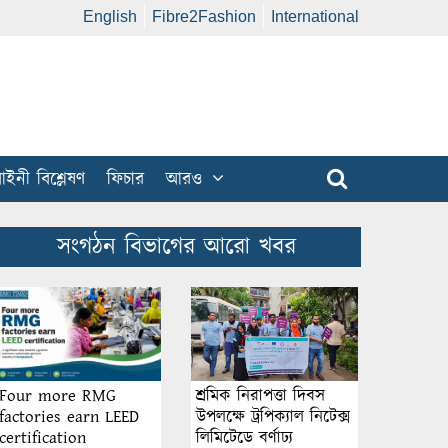
English
Fibre2Fashion
International
ইনী বিশ্লেষণ
ফিচার
আরও
সংগঠন বিভাগের আরো খবর
শ্রমিক নিরাপত্তা দিবস
Four more RMG
উপলক্ষে ট্রপিক্যাল নিটেক্স
factories earn LEED
লিমিটেডে বর্ণাঢ্য
certification