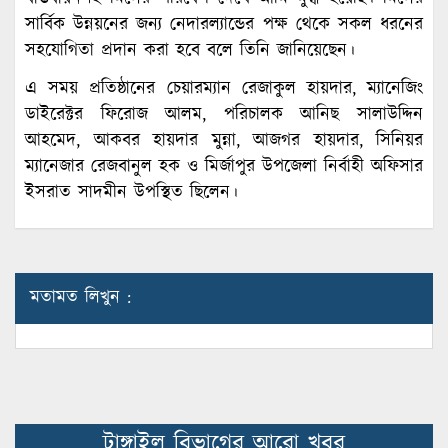
সার্বিক উন্নয়নের জন্য নেদারল্যান্ডের পক্ষ থেকে সকল ধরনের
সহযোগিতা প্রদান করা হবে বলে তিনি জানিয়েছেন।
এ সময় প্রতিষ্ঠানের চেয়ারম্যান রেজাকুল হায়দার, ম্যানেজিং
ডাইরেক্টর ফিরোজ আলম, পরিচালক আনিছ সালাউদ্দিন
আহমেদ, আকবর হায়দার মুন্না, আজগর হায়দার, সিনিয়র
ম্যানেজার রেজবানুল হক ও মির্জাপুর উপজেলা নির্বাহী অফিসার
ইসরাত সাদমীন উপস্থিত ছিলেন।
মতামত লিখুন :
টাঙ্গাইল বিভাগের আরো খবর