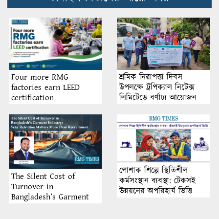
শ্রমিক নিরাপত্তা দিবস
Four more RMG
উপলক্ষে ট্রপিক্যাল নিটেক্স
factories earn LEED
লিমিটেডে বর্ণাঢ্য আয়োজন
certification
পোশাক শিল্পে স্থিতিশীল
The Silent Cost of
কর্মসংস্থান ব্যবস্থা: টেকসই
Turnover in
উন্নয়নের অপরিহার্য ভিত্তি
Bangladesh’s Garment
Industry: Why Retention
Matters More Than