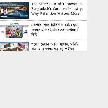
The Silent Cost of Turnover in
Bangladesh’s Garment Industry:
Why Retention Matters More
Than Recruitment
পোশাক শিল্পে স্থিতিশীল কর্মসংস্থান
ব্যবস্থা: টেকসই উন্নয়নের অপরিহার্য
ভিত্তি
শুল্কের দেয়াল ভাঙার সুযোগ: মার্কিন
বাজারে বাংলাদেশের বড় পরীক্ষা
Honoring Excellence: Texstream
Fashion Ltd. Rewards Best
Workers–2026
Control Union Bangladesh Hosts
Country’s First-Ever Carbon-
Neutral Sustainability Conference