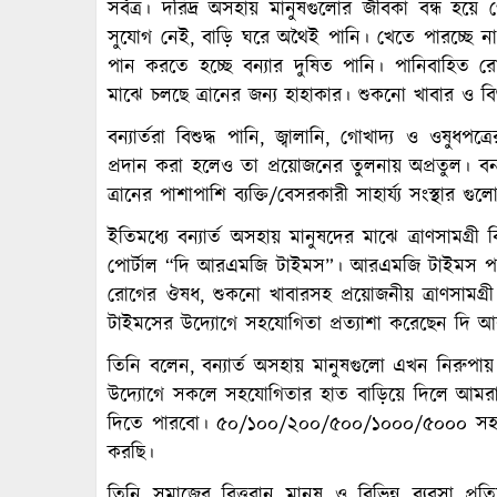
সর্বত্র। দরিদ্র অসহায় মানুষগুলোর জীবকা বন্ধ 
সুযোগ নেই, বাড়ি ঘরে অথৈই পানি। খেতে পারচ্ছে না
পান করতে হচ্ছে বন্যার দুষিত পানি। পানিবাহিত রোগ
মাঝে চলছে ত্রানের জন্য হাহাকার। শুকনো খাবার ও বি
বন্যার্তরা বিশুদ্ধ পানি, জ্বালানি, গোখাদ্য ও ওষু
প্রদান করা হলেও তা প্রয়োজনের তুলনায় অপ্রতুল। বন
ত্রানের পাশাপাশি ব্যক্তি/বেসরকারী সাহার্য্য সংস্থা
ইতিমধ্যে বন্যার্ত অসহায় মানুষদের মাঝে ত্রাণসামগ্
পোর্টাল “দি আরএমজি টাইমস”। আরএমজি টাইমস পরিবার
রোগের ঔষধ, শুকনো খাবারসহ প্রয়োজনীয় ত্রাণসামগ্রী
টাইমসের উদ্যোগে সহযোগিতা প্রত্যাশা করেছেন দি
তিনি বলেন, বন্যার্ত অসহায় মানুষগুলো এখন নিরুপায়
উদ্যোগে সকলে সহযোগিতার হাত বাড়িয়ে দিলে আমরা সর্
দিতে পারবো। ৫০/১০০/২০০/৫০০/১০০০/৫০০০ সহয
করছি।
তিনি সমাজের বিত্তবান মানুষ ও বিভিন্ন ব্যবসা প্রতিষ