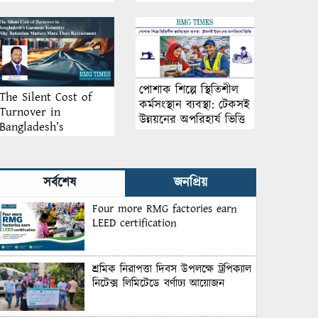
আয়োজন
পোশাক শিল্পে স্থিতিশীল
The Silent Cost of
কর্মসংস্থান ব্যবস্থা: টেকসই
Turnover in
উন্নয়নের অপরিহার্য ভিত্তি
Bangladesh’s
Garment Industry:
Why Retention
Matters More Than
সর্বশেষ
জনপ্রিয়
Recruitment
Four more RMG factories earn
LEED certification
শ্রমিক নিরাপত্তা দিবস উপলক্ষে ট্রপিক্যাল
নিটেক্স লিমিটেডে বর্ণাঢ্য আয়োজন