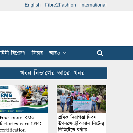
English
Fibre2Fashion
International
ইনী বিশ্লেষণ
ফিচার
আরও
খবর বিভাগের আরো খবর
শ্রমিক নিরাপত্তা দিবস
Four more RMG
উপলক্ষে ট্রপিক্যাল নিটেক্স
factories earn LEED
লিমিটেডে বর্ণাঢ্য
certification