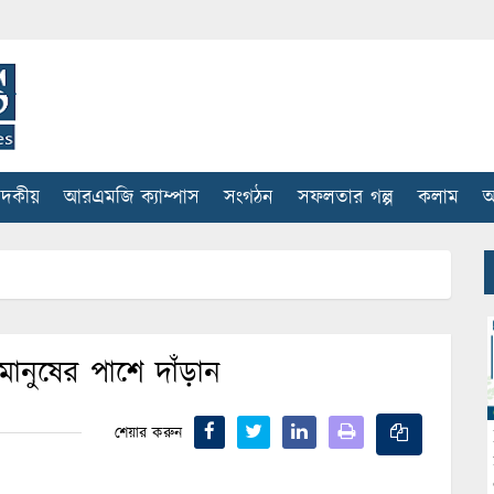
াদকীয়
আরএমজি ক্যাম্পাস
সংগঠন
সফলতার গল্প
কলাম
আ
 মানুষের পাশে দাঁড়ান
শেয়ার করুন