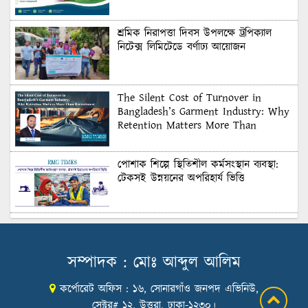
শ্রমিক নিরাপত্তা দিবস উপলক্ষে ট্রপিক্যাল
নিটেক্স লিমিটেডে বর্ণাঢ্য আয়োজন
The Silent Cost of Turnover in
Bangladesh’s Garment Industry: Why
Retention Matters More Than
Recruitment
পোশাক শিল্পে স্থিতিশীল কর্মসংস্থান ব্যবস্থা:
টেকসই উন্নয়নের অপরিহার্য ভিত্তি
শুল্কের দেয়াল ভাঙার সুযোগ: মার্কিন বাজারে
বাংলাদেশের বড় পরীক্ষা
সম্পাদক : মোঃ আব্দুল আলিম
কর্পোরেট অফিস : ১৬, সোনারগাঁও জনপদ এভিনিউ,
Honoring Excellence: Texstream
Fashion Ltd. Rewards Best Workers–
সেক্টর# ১২, উত্তরা, ঢাকা-১২৩০।