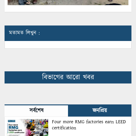
মতামত লিখুন :
বিভাগের আরো খবর
সর্বশেষ
জনপ্রিয়
Four more RMG factories earn LEED
certification