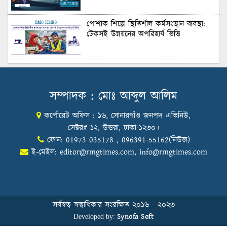
Recruitment
পোশাক শিল্পে স্থিতিশীল কর্মসংস্থান ব্যবস্থা:
টেকসই উন্নয়নের অপরিহার্য ভিত্তি
শুল্কের দেয়াল ভাঙার সুযোগ: মার্কিন বাজারে
বাংলাদেশের বড় পরীক্ষা
সম্পাদক : মোঃ আব্দুল আলিম
কর্পোরেট অফিস : ১৬, সোনারগাঁও জনপদ এভিনিউ,
Honoring Excellence: Texstream
Fashion Ltd. Rewards Best Workers–
সেক্টর# ১২, উত্তরা, ঢাকা-১২৩০।
2026
ফোন: 01973 035178 , 096391-55162(নিউজ)
ই-মেইল:
editor@rmgtimes.com
,
info@rmgtimes.com
Control Union Bangladesh Hosts
Country’s First-Ever Carbon-Neutral
Sustainability Conference
সর্বস্বত্ব স্বত্বাধিকার সংরক্ষিত ২০১৬ - ২০২৩
Synofa Soft
Developed by:
বিডিআরএমজিপি এফএনএফ ফাউন্ডেশনের