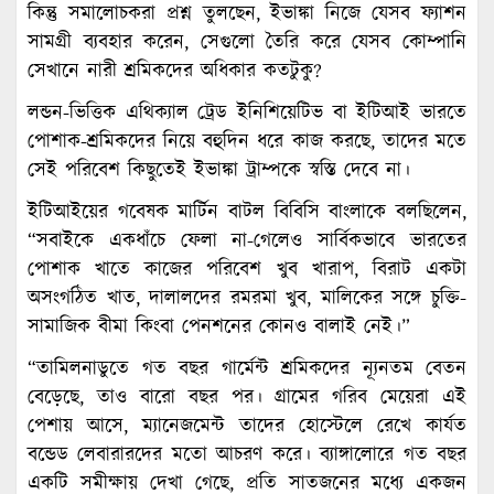
কিন্তু সমালোচকরা প্রশ্ন তুলছেন, ইভাঙ্কা নিজে যেসব ফ্যাশন
সামগ্রী ব্যবহার করেন, সেগুলো তৈরি করে যেসব কোম্পানি
সেখানে নারী শ্রমিকদের অধিকার কতটুকু?
লন্ডন-ভিত্তিক এথিক্যাল ট্রেড ইনিশিয়েটিভ বা ইটিআই ভারতে
পোশাক-শ্রমিকদের নিয়ে বহুদিন ধরে কাজ করছে, তাদের মতে
সেই পরিবেশ কিছুতেই ইভাঙ্কা ট্রাম্পকে স্বস্তি দেবে না।
ইটিআইয়ের গবেষক মার্টিন বাটল বিবিসি বাংলাকে বলছিলেন,
“সবাইকে একধাঁচে ফেলা না-গেলেও সার্বিকভাবে ভারতের
পোশাক খাতে কাজের পরিবেশ খুব খারাপ, বিরাট একটা
অসংগঠিত খাত, দালালদের রমরমা খুব, মালিকের সঙ্গে চুক্তি-
সামাজিক বীমা কিংবা পেনশনের কোনও বালাই নেই।”
“তামিলনাডুতে গত বছর গার্মেন্ট শ্রমিকদের ন্যূনতম বেতন
বেড়েছে, তাও বারো বছর পর। গ্রামের গরিব মেয়েরা এই
পেশায় আসে, ম্যানেজমেন্ট তাদের হোস্টেলে রেখে কার্যত
বন্ডেড লেবারারদের মতো আচরণ করে। ব্যাঙ্গালোরে গত বছর
একটি সমীক্ষায় দেখা গেছে, প্রতি সাতজনের মধ্যে একজন