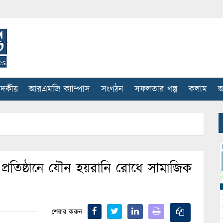
াদকীয়
আরএমজি ক্যাম্পাস
সংগঠন
সফলতার গল্প
কলাম
আ
া প্রতিষ্ঠানে যৌন হয়রানি রোধে সামাজিক
শেয়ার করুন