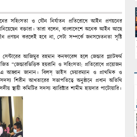
ল ধরনের সহিংসতা ও যৌন নির্যাতন প্রতিরোধে আইন প্রণয়নের
ানিয়েছেন বক্তারা। তারা বলেন, বাংলাদেশে অনেক আইন আছে
ন প্রণয়ন করলেই হবে না, সেটা সম্পর্কে জনসচেতনতা সৃষ্টি
েন্টারের আজিমুর রহমান কনফারেন্স হলে জেন্ডার প্ল্যাটফর্ম
ত “জেন্ডারভিত্তিক হয়রানি ও সহিংসতা: প্রতিরোধে প্রয়োজন
া এ আহ্বান জানান। বিলস্ ভাইস চেয়ারম্যান ও প্রাথমিক ও
ির সদস্য শিরীন আখতারের সভাপতিত্বে অনুষ্ঠানে প্রধান অতিথি
ীয় স্থায়ী কমিটির সদস্য ব্যারিষ্টার শামীম হায়দার পাটোয়ারি।