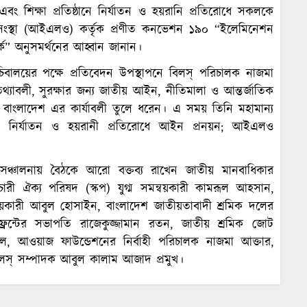
 এবং শিক্ষা প্রতিষ্ঠানে নির্যাতন ও হয়রানি প্রতিরোধে সকলকে
সংস্থা (আইএলও) কর্তৃক প্রণীত কনভেশন ১৯০ “ইলেমিনেশন
র্ক” অনুসমর্থনের আহ্বান জানান।
চিবালয়ের পক্ষে প্রতিবেদন উপস্থাপনে বিলস্ পরিচালক নাজমা
থ্যাবলী, সুরক্ষার জন্য জাতীয় আইন, নীতিমালা ও আন্তর্জাতিক
র্ম বাংলাদেশ এর কার্যাবলী তুলে ধরেন। এ সময় তিনি মহামান্য
 নারী নির্যাতন ও হয়রানী প্রতিরোধে আইন প্রনয়ন; আইএলও
 সঞ্চালনায় বৈঠকে আরো বক্তব্য রাখেন জাতীয় মানবাধিকার
চারী ঐক্য পরিষদ (স্কপ) যুগ্ম সমন্বয়কারী কামরূল আহসান,
 সমন্বয়কারী আবুল হোসাইন, বাংলাদেশ জাতীয়তাবাদী শ্রমিক দলের
ফ্রন্টের সভাপতি রাজেকুজ্জামান রতন, জাতীয় শ্রমিক জোট
, আওয়াজ ফাউন্ডেশনের নির্বাহী পরিচালক নাজমা আক্তার,
, বিলস্ সম্পাদক আবুল কালাম আজাদ প্রমুখ।