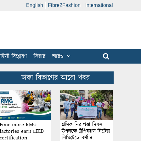
English
Fibre2Fashion
International
ইনী বিশ্লেষণ
ফিচার
আরও
ঢাকা বিভাগের আরো খবর
শ্রমিক নিরাপত্তা দিবস
Four more RMG
উপলক্ষে ট্রপিক্যাল নিটেক্স
factories earn LEED
লিমিটেডে বর্ণাঢ্য
certification