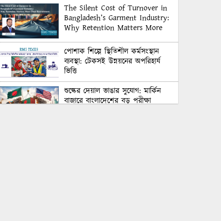
The Silent Cost of Turnover in
Bangladesh’s Garment Industry:
Why Retention Matters More
Than Recruitment
পোশাক শিল্পে স্থিতিশীল কর্মসংস্থান
ব্যবস্থা: টেকসই উন্নয়নের অপরিহার্য
ভিত্তি
শুল্কের দেয়াল ভাঙার সুযোগ: মার্কিন
বাজারে বাংলাদেশের বড় পরীক্ষা
Honoring Excellence: Texstream
Fashion Ltd. Rewards Best
Workers–2026
Control Union Bangladesh Hosts
Country’s First-Ever Carbon-
Neutral Sustainability Conference