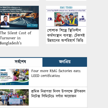
আয়োজন
পোশাক শিল্পে স্থিতিশীল
The Silent Cost of
কর্মসংস্থান ব্যবস্থা: টেকসই
Turnover in
উন্নয়নের অপরিহার্য ভিত্তি
Bangladesh’s
Garment Industry:
Why Retention
Matters More Than
সর্বশেষ
জনপ্রিয়
Recruitment
Four more RMG factories earn
LEED certification
শ্রমিক নিরাপত্তা দিবস উপলক্ষে ট্রপিক্যাল
নিটেক্স লিমিটেডে বর্ণাঢ্য আয়োজন