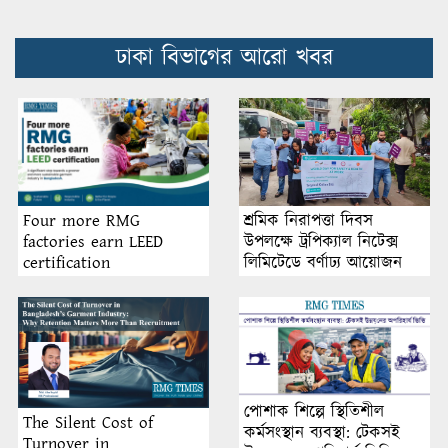
ঢাকা বিভাগের আরো খবর
শ্রমিক নিরাপত্তা দিবস
Four more RMG
উপলক্ষে ট্রপিক্যাল নিটেক্স
factories earn LEED
লিমিটেডে বর্ণাঢ্য আয়োজন
certification
পোশাক শিল্পে স্থিতিশীল
The Silent Cost of
কর্মসংস্থান ব্যবস্থা: টেকসই
Turnover in