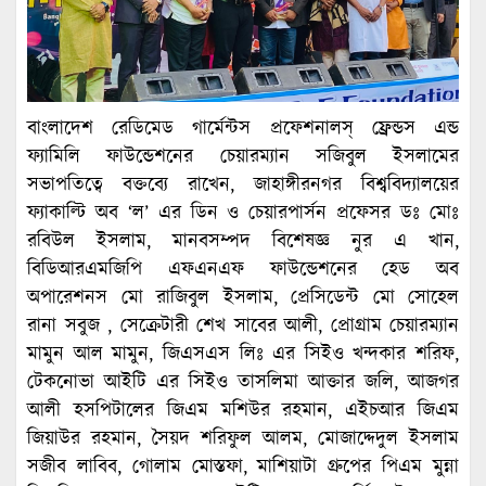
বাংলাদেশ রেডিমেড গার্মেন্টস প্রফেশনালস্ ফ্রেন্ডস এন্ড
ফ্যামিলি ফাউন্ডেশনের চেয়ারম্যান সজিবুল ইসলামের
সভাপতিত্বে বক্তব্যে রাখেন, জাহাঙ্গীরনগর বিশ্ববিদ্যালয়ের
ফ্যাকাল্টি অব ‘ল’ এর ডিন ও চেয়ারপার্সন প্রফেসর ডঃ মোঃ
রবিউল ইসলাম, মানবসম্পদ বিশেষজ্ঞ নুর এ খান,
বিডিআরএমজিপি এফএনএফ ফাউন্ডেশনের হেড অব
অপারেশনস মো রাজিবুল ইসলাম, প্রেসিডেন্ট মো সোহেল
রানা সবুজ , সেক্রেটারী শেখ সাবের আলী, প্রোগ্রাম চেয়ারম্যান
মামুন আল মামুন, জিএসএস লিঃ এর সিইও খন্দকার শরিফ,
টেকনোভা আইটি এর সিইও তাসলিমা আক্তার জলি, আজগর
আলী হসপিটালের জিএম মশিউর রহমান, এইচআর জিএম
জিয়াউর রহমান, সৈয়দ শরিফুল আলম, মোজাদ্দেদুল ইসলাম
সজীব লাবিব, গোলাম মোস্তফা, মাশিয়াটা গ্রুপের পিএম মুন্না