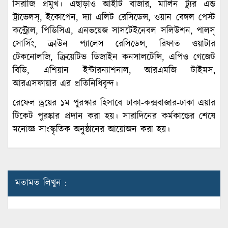
সিরাজি প্রমুখ। এছাড়াও আইটি বাজার, মার্লিন ট্যুর এন্ড
ট্রাভেলস্, ইকোপেন, দ্যা এলিট রেসিডেন্স, ওয়ান বেঙ্গল পেস্ট
কন্ট্রোল, পিডিসিএ, এনভয়েজ সাসটেইনেবল সলিউশন, পালস্
সোর্সিং, ক্রাউন প্যালেস রেসিডেন্স, রিফাত ওয়াটার
টেকনোলজি, ক্রিয়েটিভ ডিজাইন কনসালটেন্সি, এপিও গেজেট
বিডি, এশিয়ান ইন্টারন্যাশনাল, আরএমজি টাইমস,
আরএসফায়ার এর প্রতিনিধিবৃন্দ।
রেফেল ড্রয়ের ১ম পুরস্কার হিসাবে ঢাকা-কক্সবাজার-ঢাকা এয়ার
টিকেট পুরষ্কার প্রদান করা হয়। সারাদিনের কর্মকান্ডের শেষে
মনোজ্ঞ সাংস্কৃতিক অনুষ্ঠানের আয়োজন করা হয়।
মতামত লিখুন :