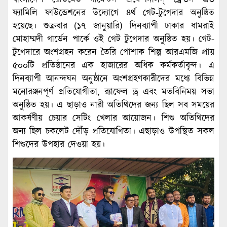
বাংলাদেশ রেডিমেড গার্মেন্টস প্রফেশনালস্ ফ্রেন্ডস এন্ড
ফ্যামিলি ফাউন্ডেশনের উদ্যোগে ৪র্থ গেট-টুগেদার অনুষ্ঠিত
হয়েছে। শুক্রবার (১৭ জানুয়ারি) দিনব্যাপী ঢাকার ধামরাই
মোহাম্মদী গার্ডেন পার্কে ওই গেট টুগেদার অনুষ্ঠিত হয়। গেট-
টুগেদারে অংশগ্রহন করেন তৈরি পোশাক শিল্প আরএমজি প্রায়
৫০০টি প্রতিষ্ঠানের এক হাজারের অধিক কর্মকর্তাবৃন্দ। এ
দিনব্যাপী আনন্দঘন অনুষ্ঠানে অংশগ্রহণকারীদের মধ্যে বিভিন্ন
মনোরঞ্জনপূর্ণ প্রতিযোগীতা, র‍্যাফেল ড্র এবং মতবিনিময় সভা
অনুষ্ঠিত হয়। এ ছাড়াও নারী অতিথিদের জন্য ছিল সব সময়ের
আকর্ষণীয় চেয়ার সেটিং খেলার আয়োজন। শিশু অতিথিদের
জন্য ছিল চকলেট দৌঁড় প্রতিযোগিতা। এছাড়াও উপস্থিত সকল
শিশুদের উপহার দেওয়া হয়।