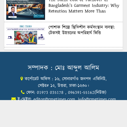
Bangladesh’s Garment Industry: Why
Retention Matters More Than
Recruitment
পোশাক শিল্পে স্থিতিশীল কর্মসংস্থান ব্যবস্থা:
টেকসই উন্নয়নের অপরিহার্য ভিত্তি
শুল্কের দেয়াল ভাঙার সুযোগ: মার্কিন বাজারে
বাংলাদেশের বড় পরীক্ষা
সম্পাদক : মোঃ আব্দুল আলিম
কর্পোরেট অফিস : ১৬, সোনারগাঁও জনপদ এভিনিউ,
Honoring Excellence: Texstream
Fashion Ltd. Rewards Best Workers–
সেক্টর# ১২, উত্তরা, ঢাকা-১২৩০।
2026
ফোন: 01973 035178 , 096391-55162(নিউজ)
ই-মেইল:
editor@rmgtimes.com
,
info@rmgtimes.com
Control Union Bangladesh Hosts
Country’s First-Ever Carbon-Neutral
Sustainability Conference