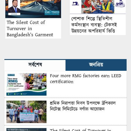
পোশাক শিল্পে স্থিতিশীল
The Silent Cost of
কর্মসংস্থান ব্যবস্থা: টেকসই
Turnover in
উন্নয়নের অপরিহার্য ভিত্তি
Bangladesh’s Garment
Industry: Why Retention
Matters More Than
Recruitment
সর্বশেষ
জনপ্রিয়
Four more RMG factories earn LEED
certification
শ্রমিক নিরাপত্তা দিবস উপলক্ষে ট্রপিক্যাল
নিটেক্স লিমিটেডে বর্ণাঢ্য আয়োজন
The Silent Cost of Turnover in